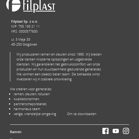
Filplast Sp. z o.o.
NIP: 755 193 21 11
KRS: 0000577630
ul. 3 Maja 33
48-250 Głogówek
Wij produceren ramen en deuren sinds 1990. Wij bieden
onze klanten moderne oplossingen en uitgebreide
diensten. Wij garanderen het gebruikscomfort van onze
producten en hun duurzaamheid gedurende generaties.
We vormen een steeds beter team. De behaalde winst
investeren wij in stabiele ontwikkeling.
We creëren voor generaties
ramen, deuren, rolluiken
kwaliteitsnormen
partnerschapsrelaties
harmonieus team
veilige, vriendelijke omgeving
Om te downloaden
Ramen