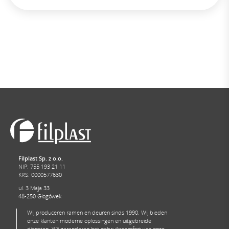
Filplast Sp. z o.o.
NIP: 755 193 21 11
KRS: 0000577630
ul. 3 Maja 33
48-250 Głogówek
Wij produceren ramen en deuren sinds 1990. Wij bieden
onze klanten moderne oplossingen en uitgebreide
diensten. Wij garanderen het gebruikscomfort van onze