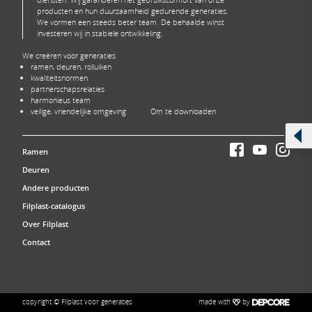
producten en hun duurzaamheid gedurende generaties.
We vormen een steeds beter team. De behaalde winst
investeren wij in stabiele ontwikkeling.
We creëren voor generaties
ramen, deuren, rolluiken
kwaliteitsnormen
partnerschapsrelaties
harmonieus team
veilige, vriendelijke omgeving
Om te downloaden
Ramen
Deuren
Andere producten
Filplast-catalogus
Over Filplast
Contact
made with
by
copyright © Filplast voor generaties