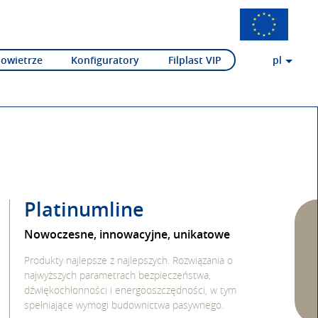
Powietrze
Konfiguratory
Filplast VIP
pl
Platinumline
Nowoczesne, innowacyjne, unikatowe
Produkty najlepsze z najlepszych. Rozwiązania o
najwyższych parametrach bezpieczeństwa,
dźwiękochłonności i energooszczędności, w tym
spełniające wymogi budownictwa pasywnego.