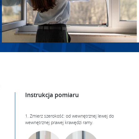
n
Instrukcja pomiaru
1. Zmierz szerokość: od wewnętrznej lewej do
wewnętrznej prawej krawędzi ramy.