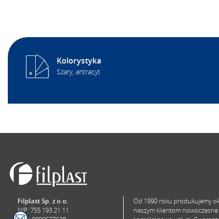
Kolorystyka
Szary, antracyt
Filplast Sp. z o.o.
Od 1990 roku produkujemy okn
NIP: 755 193 21 11
naszym klientom nowoczesne 