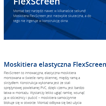
FlexScreen
Montaż bez narzędzi nawet w kilkanaście sekund!
Moskitiera FlexScreen jest niezwykle skuteczna, a do
tego nie ingeruje w konstrukcję okna.
Moskitiera elastyczna FlexScree
FlexScreen to innowacyjna, elastyczna moskitiera
montowana w świetle ramy okiennej, między ramą a
skrzydłem. Konstrukcja wykonana jest ze stali
sprężynowej powlekanej PVC, dzięki czemu jest bardzo
łatwa w montażu. Wystarczy lekko ugiąć ramkę, wsunąć
ją w ościeżnicy i puścić – moskitiera samoczynnie
blokuje się w otworze. Montaż odbywa się bez użycia