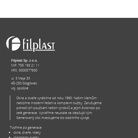
Filplast Sp. z o.o.
NIP: 755 193 21 11
KRS: 0000577630
ul. 3 Maja 33
48-250 Głogówek
voj. opolské
Okna a dveře vyrábíme od roku 1990. Našim klientům
nabízíme moderní řešení a komplexní služby. Zaručujeme
pohodlí při používání našich výrobků a jejich životnost po
celé generace. Vytváříme neustále se zlepšující tým.
Generovaný zisk investujeme do stabilního vývoje.
Tvoříme po generace
okna, dveře, rolety
standardy kvality