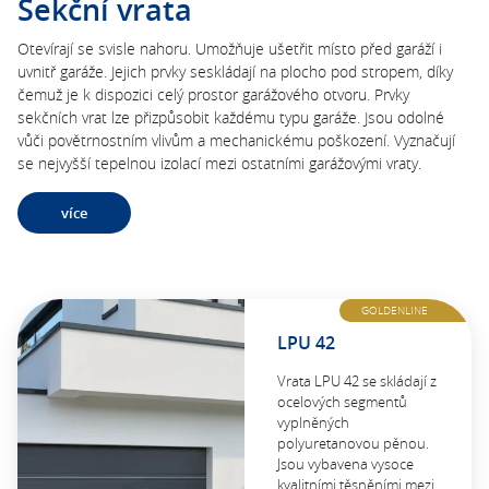
Sekční vrata
Otevírají se svisle nahoru. Umožňuje ušetřit místo před garáží i
uvnitř garáže. Jejich prvky seskládají na plocho pod stropem, díky
čemuž je k dispozici celý prostor garážového otvoru. Prvky
sekčních vrat lze přizpůsobit každému typu garáže. Jsou odolné
vůči povětrnostním vlivům a mechanickému poškození. Vyznačují
se nejvyšší tepelnou izolací mezi ostatními garážovými vraty.
více
GOLDENLINE
LPU 42
Vrata LPU 42 se skládají z
ocelových segmentů
vyplněných
polyuretanovou pěnou.
Jsou vybavena vysoce
kvalitními těsněními mezi