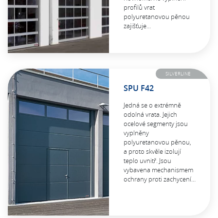
profilů vrat
polyuretanovou pěnou
zajišťuje…
SILVERLINE
SPU F42
Jedná se o extrémně
odolná vrata. Jejich
ocelové segmenty jsou
vyplněny
polyuretanovou pěnou,
a proto skvěle izolují
teplo uvnitř. Jsou
vybavena mechanismem
ochrany proti zachycení…