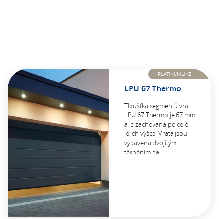
PLATINUMLINE
LPU 67 Thermo
Tloušťka segmentů vrat
LPU 67 Thermo je 67 mm
a je zachována po celé
jejich výšce. Vrata jsou
vybavena dvojitými
těsněním na…