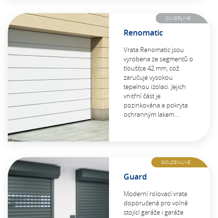
SILVERLINE
Renomatic
Vrata Renomatic jsou
vyrobena ze segmentů o
tloušťce 42 mm, což
zaručuje vysokou
tepelnou izolaci. Jejich
vnitřní část je
pozinkována a pokryta
ochranným lakem.…
GOLDENLINE
Guard
Moderní rolovací vrata
doporučená pro volně
stojící garáže i garáže