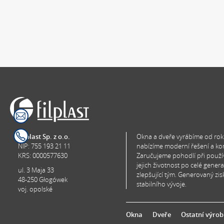
Filplast Sp. z o.o.
Okna a dveře vyrábíme od rok
NIP: 755 193 21 11
nabízíme moderní řešení a ko
KRS: 0000577630
Zaručujeme pohodlí při použí
jejich životnost po celé gener
ul. 3 Maja 33
zlepšující tým. Generovaný zi
48-250 Głogówek
stabilního vývoje.
voj. opolské
Okna
Dveře
Ostatní výrob