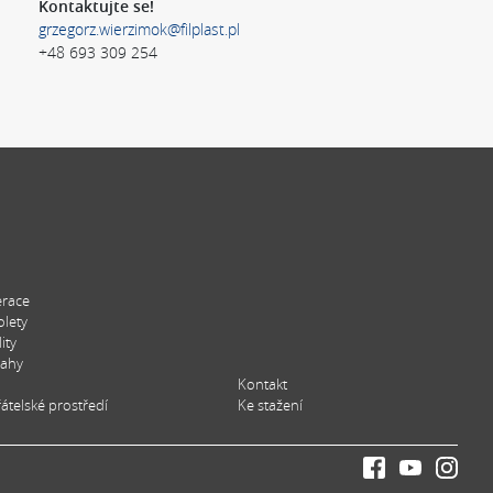
Kontaktujte se!
grzegorz.wierzimok@filplast.pl
+48 693 309 254
erace
olety
ity
tahy
Kontakt
átelské prostředí
Ke stažení