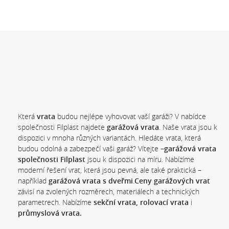
Která
vrata
budou nejlépe vyhovovat vaší garáži? V nabídce
společnosti Filplast najdete
garážová vrata
. Naše vrata jsou k
dispozici v mnoha různých variantách. Hledáte vrata, která
budou odolná a zabezpečí vaši garáž? Vítejte –
garážová vrata
společnosti Filplast
jsou k dispozici na míru. Nabízíme
moderní řešení vrat, která jsou pevná, ale také praktická –
například
garážová vrata s dveřmi
.
Ceny garážových vrat
závisí na zvolených rozměrech, materiálech a technických
parametrech. Nabízíme
sekční vrata, rolovací vrata
i
průmyslová vrata.