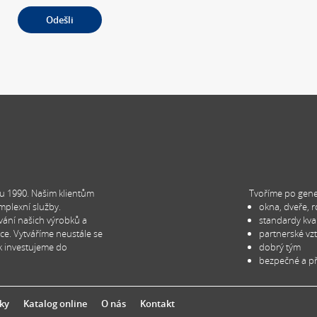
Alternative:
u 1990. Našim klientům
Tvoříme po gen
mplexní služby.
okna, dveře, r
vání našich výrobků a
standardy kval
ace. Vytváříme neustále se
partnerské vz
sk investujeme do
dobrý tým
bezpečné a př
ky
Katalog online
O nás
Kontakt