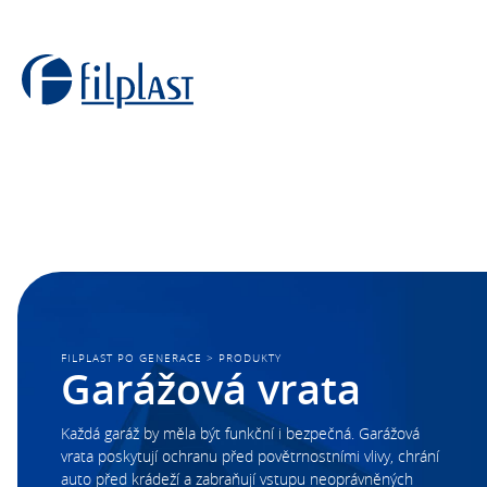
FILPLAST PO GENERACE
>
PRODUKTY
Garážová vrata
Každá garáž by měla být funkční i bezpečná. Garážová
vrata poskytují ochranu před povětrnostními vlivy, chrání
auto před krádeží a zabraňují vstupu neoprávněných