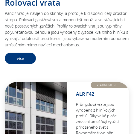
Rolovací vrata
Pancíř vrat je navíjen do skříňky, a proto je k dispozici celý prostor
stropu. Rolovací garážová vrata mohou být použita ve stávajících i
nově postavených garážích. Profily rolovacích vrat jsou vyplněny
polyuretanovou pěnou a jsou vyrobeny z vysoce kvalitního hliníku s
vynikající odolností proti korozi. Jsou vybavena moderním pohonem
umístěným mimo navíjecí mechanismus.
více
PLATINUMLINE
ALR F42
Průmyslová vrata jsou
vyrobena z hliníkových
profilů. Díky velké ploše
zasklení umožňují využití
přirozeného světla.
Rovnoměrné vyplnění