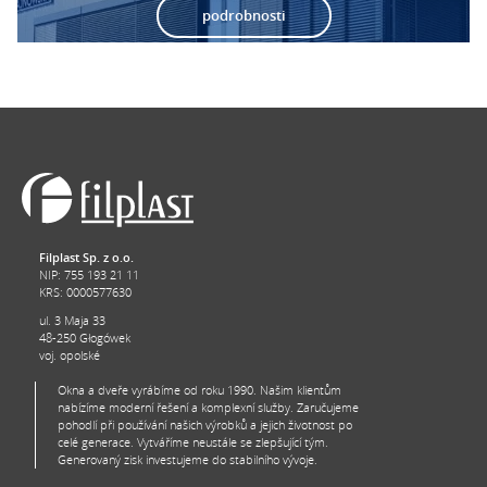
podrobnosti
Filplast Sp. z o.o.
NIP: 755 193 21 11
KRS: 0000577630
ul. 3 Maja 33
48-250 Głogówek
voj. opolské
Okna a dveře vyrábíme od roku 1990. Našim klientům
nabízíme moderní řešení a komplexní služby. Zaručujeme
pohodlí při používání našich výrobků a jejich životnost po
celé generace. Vytváříme neustále se zlepšující tým.
Generovaný zisk investujeme do stabilního vývoje.