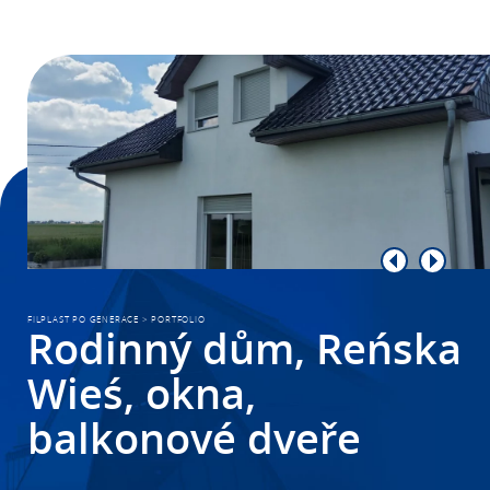
FILPLAST PO GENERACE
>
PORTFOLIO
Rodinný dům, Reńska
Wieś, okna,
balkonové dveře