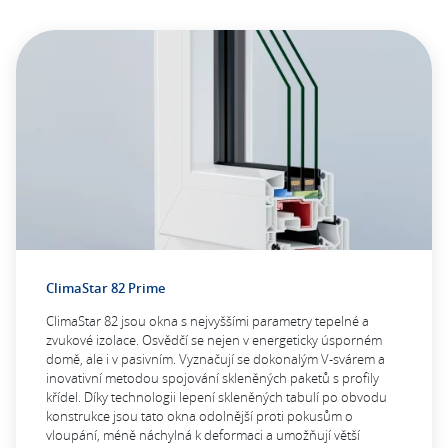
ClimaStar 82 Prime
ClimaStar 82 jsou okna s nejvyššími parametry tepelné a
zvukové izolace. Osvědčí se nejen v energeticky úsporném
domě, ale i v pasivním. Vyznačují se dokonalým V-svárem a
inovativní metodou spojování skleněných paketů s profily
křídel. Díky technologii lepení skleněných tabulí po obvodu
konstrukce jsou tato okna odolnější proti pokusům o
vloupání, méně náchylná k deformaci a umožňují větší