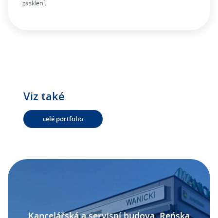
zasklení.
Viz také
celé portfolio
Kancelářská a servisní budova, Reńska