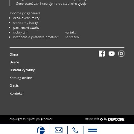
Generovaný zisk investujeme do stabilního vývoje.
Tvoříme po generace
okna, dveře, rolety
standardy kvality
partnerské vztahy
dobrý tým
Kontakt
bezpečné a přátelské prostředí
Ke stažení
Okna
Dveře
Ostatní výrobky
Katalog online
O nás
Kontakt
made with
by
copyright © Filplast po generace