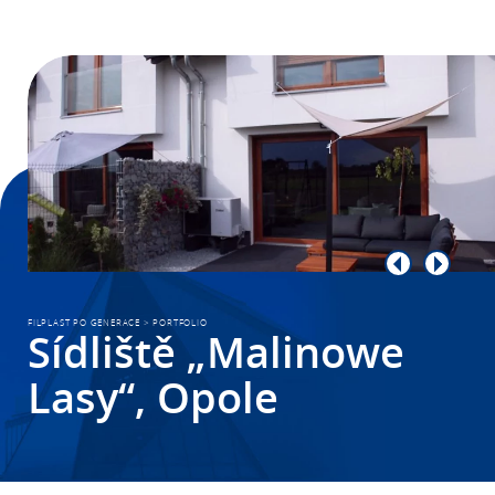
FILPLAST PO GENERACE
>
PORTFOLIO
Sídliště „Malinowe
Lasy“, Opole