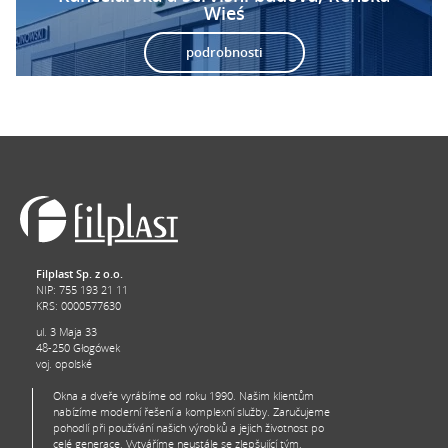
Wieś
podrobnosti
Filplast Sp. z o.o.
NIP: 755 193 21 11
KRS: 0000577630
ul. 3 Maja 33
48-250 Głogówek
voj. opolské
Okna a dveře vyrábíme od roku 1990. Našim klientům
nabízíme moderní řešení a komplexní služby. Zaručujeme
pohodlí při používání našich výrobků a jejich životnost po
celé generace. Vytváříme neustále se zlepšující tým.