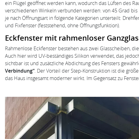
ein Flügel geöffnet werden kann, wodurch das Lüften des Ra
verschiedenen Winkeln verbunden werden: von 45 Grad bis 
je nach Öffnungsart in folgende Kategorien unterteilt: Drehfe
und Fixfenster (feststehend, ohne Öffnungsfunktion).
Eckfenster mit rahmenloser Ganzgla
Rahmenlose Eckfenster bestehen aus zwei Glasscheiben, die s
Auch hier wird UV-beständiges Silikon verwendet, das jedoch
sichtbar ist und zusätzliche Abdichtung des Fensters gewähr
Verbindung“
. Der Vorteil der Step-Konstruktion ist die grö
das Haus insgesamt moderner wirkt. Im Gegensatz zu Fenstern