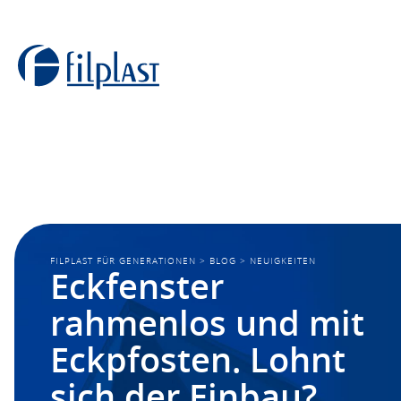
FILPLAST FÜR GENERATIONEN
>
BLOG
>
NEUIGKEITEN
Eckfenster
rahmenlos und mit
Eckpfosten. Lohnt
sich der Einbau?