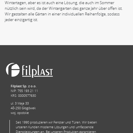
Wintertagen, aber es ist auch eine Lösung, die auch im Sommer
nützlich sein wird, da der Wintergarten das ganze Jahr über offen ist.
Wir gestalten alle Gärten in einer individuellen Reihenfolge, sodass
jeder einzigartig ist.
Filplast Sp. z o.o.
NIP: 755 193 21 11
KRS: 0000577630
ul. 3 Maja 33
48-250 Głogówek
woj. opolskie
Seit 1990 produzieren wir Fenster und Türen. Wir bieten
unseren Kunden moderne Lösungen und umfassende
Dienstleistungen an. Bei unseren Produkten garantieren