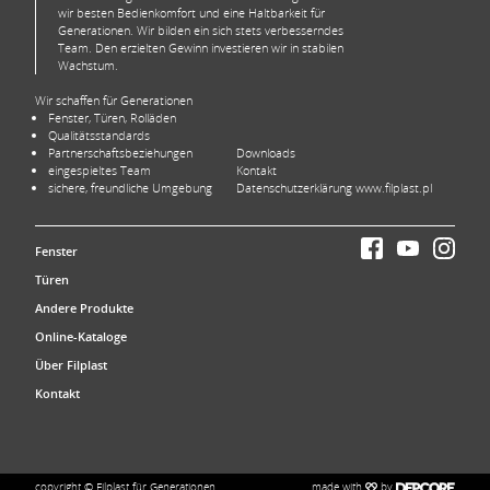
wir besten Bedienkomfort und eine Haltbarkeit für
Generationen. Wir bilden ein sich stets verbesserndes
Team. Den erzielten Gewinn investieren wir in stabilen
Wachstum.
Wir schaffen für Generationen
Fenster, Türen, Rolläden
Qualitätsstandards
Partnerschaftsbeziehungen
Downloads
eingespieltes Team
Kontakt
sichere, freundliche Umgebung
Datenschutzerklärung www.filplast.pl
Fenster
Türen
Andere Produkte
Online-Kataloge
Über Filplast
Kontakt
made with
by
copyright © Filplast für Generationen