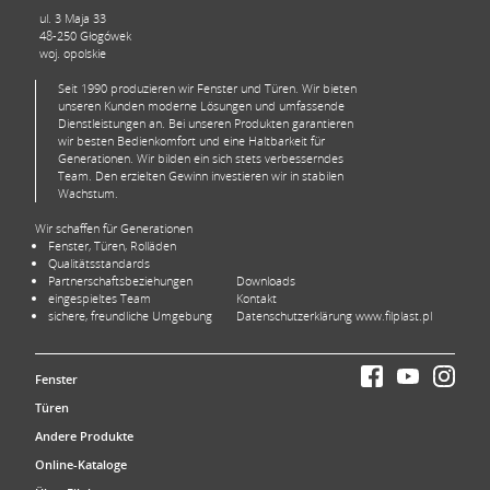
ul. 3 Maja 33
48-250 Głogówek
woj. opolskie
Seit 1990 produzieren wir Fenster und Türen. Wir bieten
unseren Kunden moderne Lösungen und umfassende
Dienstleistungen an. Bei unseren Produkten garantieren
wir besten Bedienkomfort und eine Haltbarkeit für
Generationen. Wir bilden ein sich stets verbesserndes
Team. Den erzielten Gewinn investieren wir in stabilen
Wachstum.
Wir schaffen für Generationen
Fenster, Türen, Rolläden
Qualitätsstandards
Partnerschaftsbeziehungen
Downloads
eingespieltes Team
Kontakt
sichere, freundliche Umgebung
Datenschutzerklärung www.filplast.pl
Fenster
Türen
Andere Produkte
Online-Kataloge