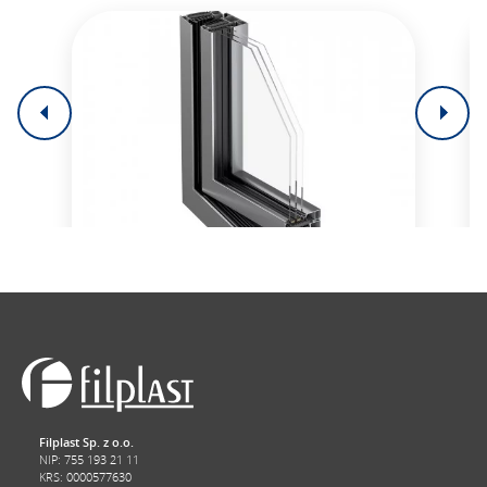
AluStar 104
AluViva 104 sind Fenster mit einer hohen
Wӓrmedӓmmung und Wiederstandskraft
gegen Wasser und starken Wind- bis zu 200
km/h. Das System eignet sich ideal für
energiesparende und passive Häusern-
diess System hat das Zertifikat des
Filplast Sp. z o.o.
renommierten Passivhaus Institut
NIP: 755 193 21 11
Darmstadt (PHI).
KRS: 0000577630