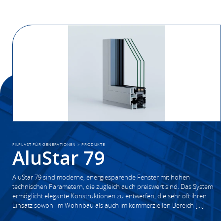
FILPLAST FÜR GENERATIONEN
>
PRODUKTE
AluStar 79
AluStar 79 sind moderne, energiesparende Fenster mit hohen
technischen Parametern, die zugleich auch preiswert sind. Das System
ermöglicht elegante Konstruktionen zu entwerfen, die sehr oft ihren
Einsatz sowohl im Wohnbau als auch im kommerziellen Bereich […]