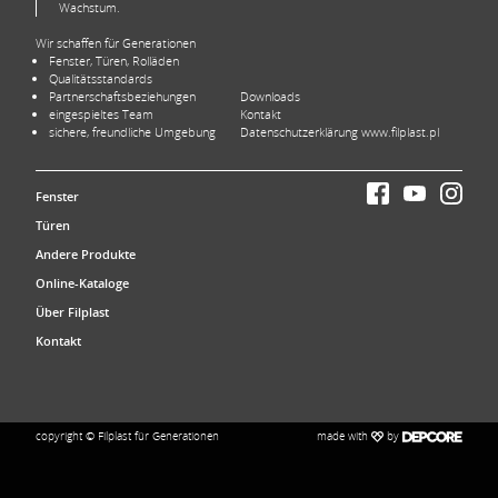
Wachstum.
Wir schaffen für Generationen
Fenster, Türen, Rolläden
Qualitätsstandards
Partnerschaftsbeziehungen
Downloads
eingespieltes Team
Kontakt
sichere, freundliche Umgebung
Datenschutzerklärung www.filplast.pl
Fenster
Türen
Andere Produkte
Online-Kataloge
Über Filplast
Kontakt
made with
by
copyright © Filplast für Generationen