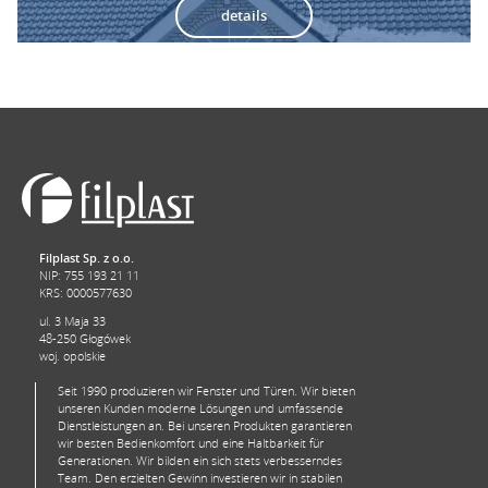
details
Filplast Sp. z o.o.
NIP: 755 193 21 11
KRS: 0000577630
ul. 3 Maja 33
48-250 Głogówek
woj. opolskie
Seit 1990 produzieren wir Fenster und Türen. Wir bieten
unseren Kunden moderne Lösungen und umfassende
Dienstleistungen an. Bei unseren Produkten garantieren
wir besten Bedienkomfort und eine Haltbarkeit für
Generationen. Wir bilden ein sich stets verbesserndes
Team. Den erzielten Gewinn investieren wir in stabilen