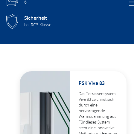
6
Sicherheit
bis RC3 Klasse
PSK Viva 83
Das Terrassensystem
Viva 83 zeichnet sich
durch eine
hervorragende
Wärmedämmung aus.
Für dieses System
steht eine innovative
Methode zur Färbung