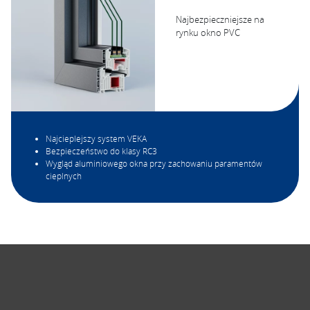
Najbezpieczniejsze na
rynku okno PVC
Najcieplejszy system VEKA
Bezpieczeństwo do klasy RC3
Wygląd aluminiowego okna przy zachowaniu paramentów
cieplnych