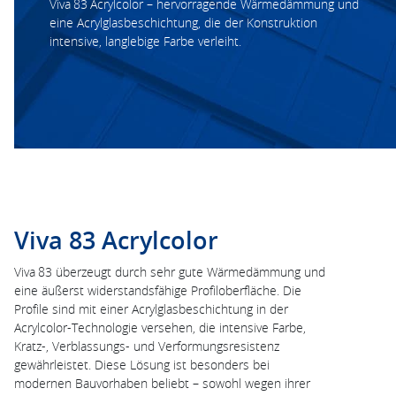
Viva 83 Acrylcolor – hervorragende Wärmedämmung und
eine Acrylglasbeschichtung, die der Konstruktion
intensive, langlebige Farbe verleiht.
Viva 83 Acrylcolor
Viva 83 überzeugt durch sehr gute Wärmedämmung und
eine äußerst widerstandsfähige Profiloberfläche. Die
Profile sind mit einer Acrylglasbeschichtung in der
Acrylcolor-Technologie versehen, die intensive Farbe,
Kratz-, Verblassungs- und Verformungsresistenz
gewährleistet. Diese Lösung ist besonders bei
modernen Bauvorhaben beliebt – sowohl wegen ihrer