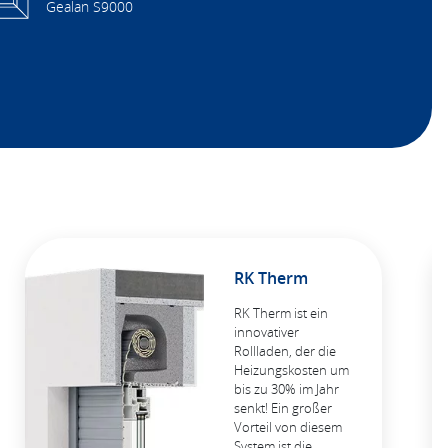
Gealan S9000
RK Therm
RK Therm ist ein
innovativer
Rollladen, der die
Heizungskosten um
bis zu 30% im Jahr
senkt! Ein großer
Vorteil von diesem
System ist die