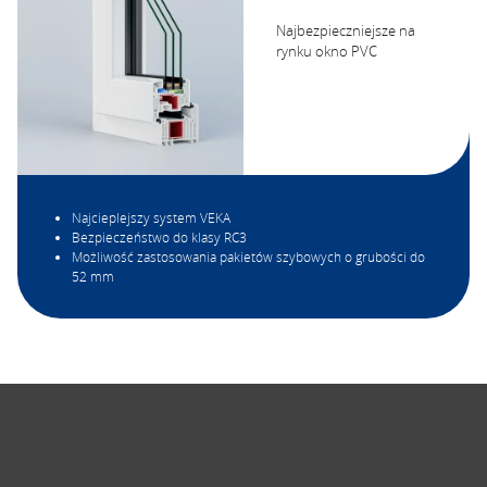
Najbezpieczniejsze na
rynku okno PVC
Najcieplejszy system VEKA
Bezpieczeństwo do klasy RC3
Możliwość zastosowania pakietów szybowych o grubości do
52 mm