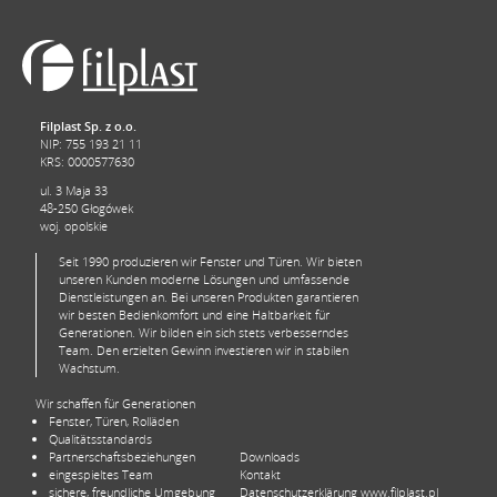
Filplast Sp. z o.o.
NIP: 755 193 21 11
KRS: 0000577630
ul. 3 Maja 33
48-250 Głogówek
woj. opolskie
Seit 1990 produzieren wir Fenster und Türen. Wir bieten
unseren Kunden moderne Lösungen und umfassende
Dienstleistungen an. Bei unseren Produkten garantieren
wir besten Bedienkomfort und eine Haltbarkeit für
Generationen. Wir bilden ein sich stets verbesserndes
Team. Den erzielten Gewinn investieren wir in stabilen
Wachstum.
Wir schaffen für Generationen
Fenster, Türen, Rolläden
Qualitätsstandards
Partnerschaftsbeziehungen
Downloads
eingespieltes Team
Kontakt
sichere, freundliche Umgebung
Datenschutzerklärung www.filplast.pl