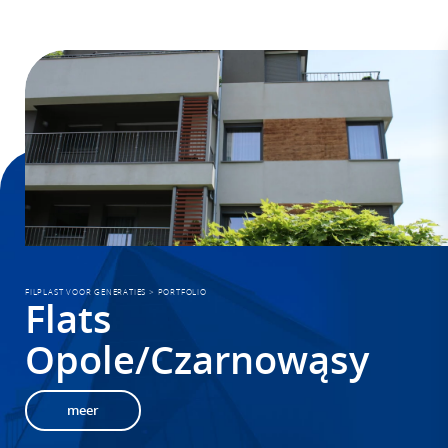
FILPLAST VOOR GENERATIES
>
PORTFOLIO
Flats
Opole/Czarnowąsy
meer