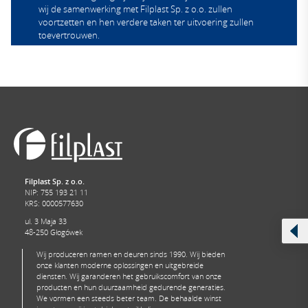
wij de samenwerking met Filplast Sp. z o.o. zullen
voortzetten en hen verdere taken ter uitvoering zullen
toevertrouwen.
Adamietz Sp. z o.o.
Filplast Sp. z o.o.
NIP: 755 193 21 11
KRS: 0000577630
ul. 3 Maja 33
48-250 Głogówek
Wij produceren ramen en deuren sinds 1990. Wij bieden
onze klanten moderne oplossingen en uitgebreide
diensten. Wij garanderen het gebruikscomfort van onze
producten en hun duurzaamheid gedurende generaties.
We vormen een steeds beter team. De behaalde winst