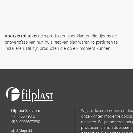
Voorzetrolluiken
zijn producten voor klanten die tijdens de
worden geïnstalleerd, zelfs in een gebouw met reeds
ontwerpfase van hun huis niet van plan waren rolgordijnen te
installeren. Dit zijn producten die op elk moment kunnen
Filplast Sp. z o.o.
Wij produceren ramen en deur
NIP: 755 193 21 11
onze klanten moderne oploss
KRS: 0000577630
diensten. Wij garanderen het
producten en hun duurzaam
ul. 3 Maja 33