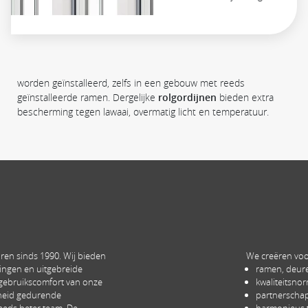
geïnstalleerde ramen. Dergelijke
rolgordijnen
bieden extra
bescherming tegen lawaai, overmatig licht en temperatuur.
en sinds 1990. Wij bieden
We creëren voo
ingen en uitgebreide
ramen, deure
 gebruikscomfort van onze
kwaliteitsno
heid gedurende
partnerschap