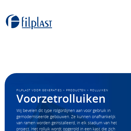
FILPLAST VOOR GENERATIES
>
PRODUCTEN
>
ROLLUIKEN
Voorzetrolluiken
Wij bevelen dit type rolgordijnen aan voor gebruik in
gemoderniseerde gebouwen. Ze kunnen onafhankelijk
van ramen worden geïnstalleerd, in elk stadium van het
project. Het rolluik wordt opgerold in een kast die zich