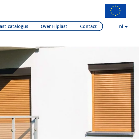
last-catalogus
Over Filplast
Contact
nl