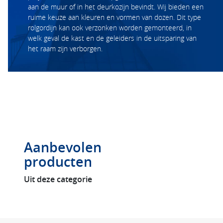
aan de muur of in het deurkozijn bevindt. Wij bieden een
ruime keuze aan kleuren en vormen van dozen. Dit type
rolgordijn kan ook verzonken worden gemonteerd, in
welk geval de kast en de geleiders in de uitsparing van
het raam zijn verborgen.
Aanbevolen
producten
Uit deze categorie