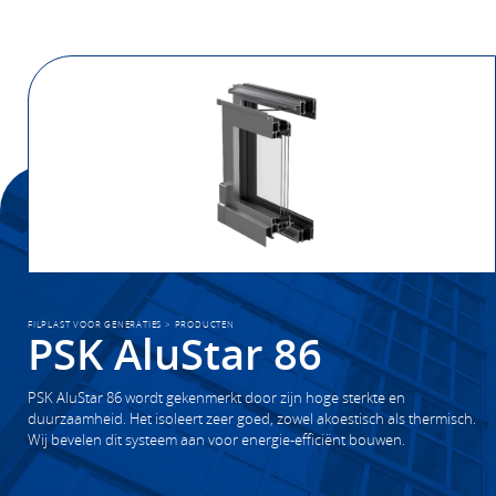
FILPLAST VOOR GENERATIES
>
PRODUCTEN
PSK AluStar 86
PSK AluStar 86 wordt gekenmerkt door zijn hoge sterkte en
duurzaamheid. Het isoleert zeer goed, zowel akoestisch als thermisch.
Wij bevelen dit systeem aan voor energie-efficiënt bouwen.