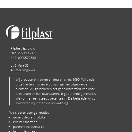
AluStar 86
AluStar 86 is een zeer robuust systeem dat
u in staat stelt grote structuren te creëren,
Het is bestand tegen sterke wind en andere
weersomstandigheden.
Filplast Sp. z o.o.
NIP: 755 193 21 11
KRS: 0000577630
ul. 3 Maja 33
48-250 Głogówek
Wij produceren ramen en deuren sinds 1990. Wij bieden
onze klanten moderne oplossingen en uitgebreide
diensten. Wij garanderen het gebruikscomfort van onze
producten en hun duurzaamheid gedurende generaties.
We vormen een steeds beter team. De behaalde winst
investeren wij in stabiele ontwikkeling.
We creëren voor generaties
ramen, deuren, rolluiken
kwaliteitsnormen
partnerschapsrelaties
harmonieus team