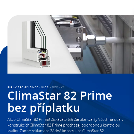
FILPLAST PO GENERACE
>
BLOG
>
NOVINKY
ClimaStar 82 Prime
bez příplatku
Akce ClimaStar 82 Prime! Získáváte 6% Záruka kvality Všechna skla v
konstrukcíchClimaStar 82 Prime procházejípodrobnou kontrolou
kvality. Žádné reklamace Žádná konstrukce ClimaStar 82