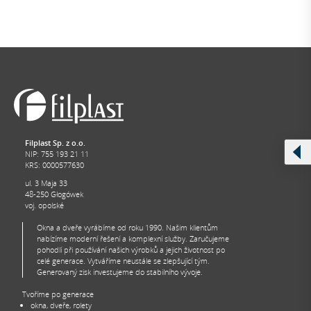
Filplast Sp. z o.o.
NIP: 755 193 21 11
KRS: 0000577630
ul. 3 Maja 33
48-250 Głogówek
voj. opolské
Okna a dveře vyrábíme od roku 1990. Našim klientům
nabízíme moderní řešení a komplexní služby. Zaručujeme
pohodlí při používání našich výrobků a jejich životnost po
celé generace. Vytváříme neustále se zlepšující tým.
Generovaný zisk investujeme do stabilního vývoje.
Tvoříme po generace
okna, dveře, rolety