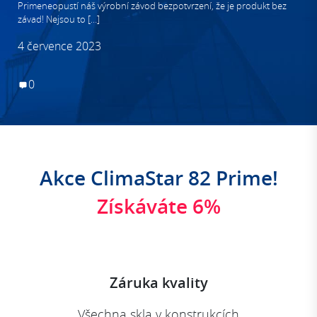
Primeneopustí náš výrobní závod bezpotvrzení, že je produkt bez
závad! Nejsou to […]
4 července 2023
0
Akce ClimaStar 82 Prime!
Získáváte 6%
Záruka kvality
Všechna skla v konstrukcích