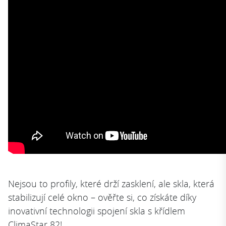
Nejsou to profily, které drží zasklení, ale skla, která
stabilizují celé okno – ověřte si, co získáte díky
inovativní technologii spojení skla s křídlem
ClimaStar 82!