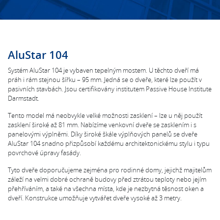
AluStar 104
Systém AluStar 104 je vybaven tepelným mostem. U těchto dveří má
práh i rám stejnou šířku – 95 mm. Jedná se o dveře, které lze použít v
pasivních stavbách. Jsou certifikovány institutem Passive House Institute
Darmstadt.
Tento model má neobvykle velké možnosti zasklení – lze u něj použít
zasklení široké až 81 mm. Nabízíme venkovní dveře se zasklením i s
panelovými výplněmi. Díky široké škále výplňových panelů se dveře
AluStar 104 snadno přizpůsobí každému architektonickému stylu i typu
povrchové úpravy fasády.
Tyto dveře doporučujeme zejména pro rodinné domy, jejichž majitelům
záleží na velmi dobré ochraně budovy před ztrátou teploty nebo jejím
přehříváním, a také na všechna místa, kde je nezbytná těsnost oken a
dveří. Konstrukce umožňuje vytvářet dveře vysoké až 3 metry.