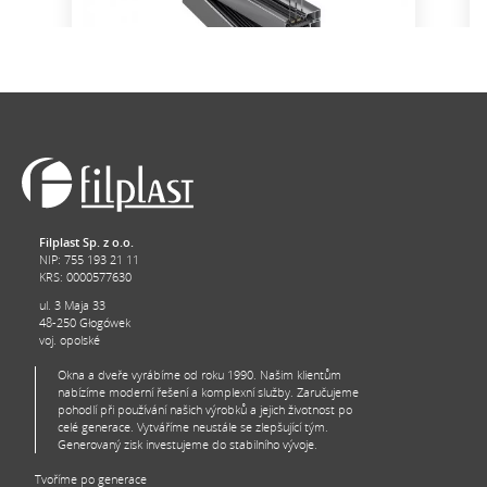
AluStar 104
AluViva 104 jsou okna s vysokou tepelnou
izolací a odolností proti vodě a silným
poryvům větru - až 200 km/h. Ideální pro
energeticky úsporné a dokonce i pasivní
domy - tento systém je certifikován
Institutem pro pasivní domy PHI Darmstadt.
Filplast Sp. z o.o.
NIP: 755 193 21 11
KRS: 0000577630
ul. 3 Maja 33
48-250 Głogówek
voj. opolské
Okna a dveře vyrábíme od roku 1990. Našim klientům
nabízíme moderní řešení a komplexní služby. Zaručujeme
pohodlí při používání našich výrobků a jejich životnost po
celé generace. Vytváříme neustále se zlepšující tým.
Generovaný zisk investujeme do stabilního vývoje.
Tvoříme po generace