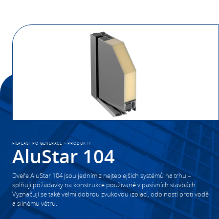
FILPLAST PO GENERACE
>
PRODUKTY
AluStar 104
Dveře AluStar 104 jsou jedním z nejteplejších systémů na trhu –
splňují požadavky na konstrukce používané v pasivních stavbách.
Vyznačují se také velmi dobrou zvukovou izolací, odolností proti vodě
a silnému větru.