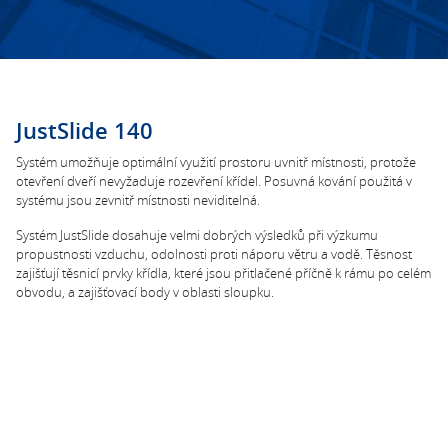
JustSlide 140
Systém umožňuje optimální využití prostoru uvnitř místnosti, protože
otevření dveří nevyžaduje rozevření křídel. Posuvná kování použitá v
systému jsou zevnitř místnosti neviditelná.
Systém JustSlide dosahuje velmi dobrých výsledků při výzkumu
propustnosti vzduchu, odolnosti proti náporu větru a vodě. Těsnost
zajišťují těsnicí prvky křídla, které jsou přitlačené příčně k rámu po celém
obvodu, a zajišťovací body v oblasti sloupku.