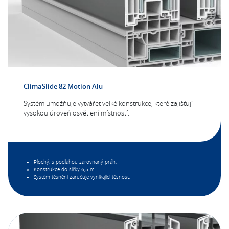
ClimaSlide 82 Motion Alu
Systém umožňuje vytvářet velké konstrukce, které zajišťují
vysokou úroveň osvětlení místností.
Plochý, s podlahou zarovnaný práh.
Konstrukce do šířky 6,5 m.
Systém těsnění zaručuje vynikající těsnost.