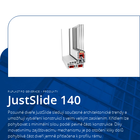
FILPLAST PO GENERACE
>
PRODUKTY
JustSlide 140
Posuvné dveře JustSlide sledují současné architektonické trendy a
umožňují vytváření konstrukcí s velmi velkým zasklením. Křídlem lze
pohybovat s minimální silou podél pevné části konstrukce. Díky
inovativnímu zajišťovacímu mechanismu je po otočení kliky dolů
pohyblivá část dveří jemně přitlačena k profilu rámu.