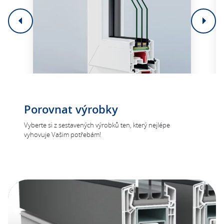
ClimaStar 76
Porovnat výrobky
Energeticky úsporné, protihlukové, vůči
Vyberte si z sestavených výrobků ten, který nejlépe
povětrnostním vlivům odolné okno
vyhovuje Vašim potřebám!
ClimaStar 76 velmi dobře chrání proti hluku,
chladu a vlhkosti. Toto řešení
doporučujeme hlavně pro rodinné domy.