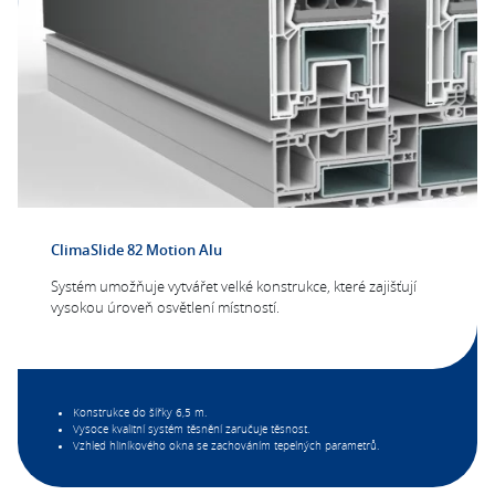
ClimaSlide 82 Motion Alu
Systém umožňuje vytvářet velké konstrukce, které zajišťují
vysokou úroveň osvětlení místností.
Konstrukce do šířky 6,5 m.
Vysoce kvalitní systém těsnění zaručuje těsnost.
Vzhled hliníkového okna se zachováním tepelných parametrů.