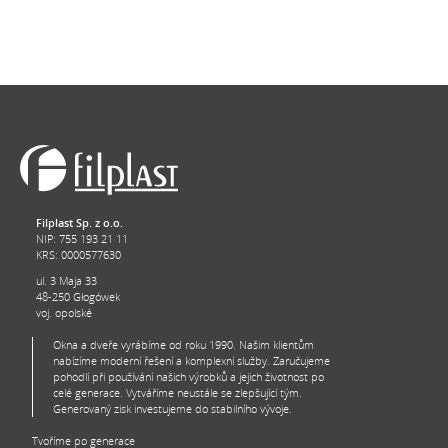
Filplast Sp. z o.o.
NIP: 755 193 21 11
KRS: 0000577630
ul. 3 Maja 33
48-250 Głogówek
voj. opolské
Okna a dveře vyrábíme od roku 1990. Našim klientům
nabízíme moderní řešení a komplexní služby. Zaručujeme
pohodlí při používání našich výrobků a jejich životnost po
celé generace. Vytváříme neustále se zlepšující tým.
Generovaný zisk investujeme do stabilního vývoje.
Tvoříme po generace