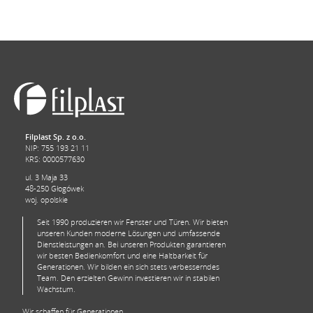
Filplast Sp. z o.o.
NIP: 755 193 21 11
KRS: 0000577630
ul. 3 Maja 33
48-250 Głogówek
woj. opolskie
Seit 1990 produzieren wir Fenster und Türen. Wir bieten
unseren Kunden moderne Lösungen und umfassende
Dienstleistungen an. Bei unseren Produkten garantieren
wir besten Bedienkomfort und eine Haltbarkeit für
Generationen. Wir bilden ein sich stets verbesserndes
Team. Den erzielten Gewinn investieren wir in stabilen
Wachstum.
Wir schaffen für Generationen