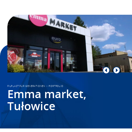
FILPLAST FÜR GENERATIONEN
>
PORTFOLIO
Emma market,
Tułowice