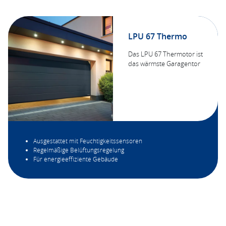
LPU 67 Thermo
Das LPU 67 Thermotor ist
das wärmste Garagentor
Ausgestattet mit Feuchtigkeitssensoren
Regelmäßige Belüftungsregelung
Für energieeffiziente Gebäude