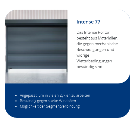
Intense 77
Das Intense Rolltor
besteht aus Materialien,
die gegen mechanische
Beschädigungen und
widrige
Wetterbedingungen
beständig sind.
Angepasst, um in vielen Zyklen zu arbeiten
Beständig gegen starke Windböen
Möglichkeit der Segmentverbindung