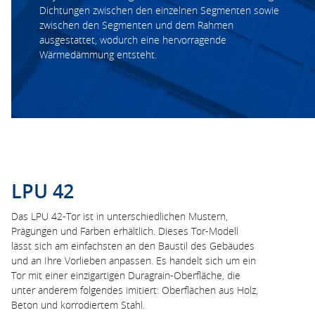
Dichtungen zwischen den einzelnen Segmenten sowie
zwischen den Segmenten und dem Rahmen
ausgestattet, wodurch eine hervorragende
Wärmedämmung entsteht.
LPU 42
Das LPU 42-Tor ist in unterschiedlichen Mustern,
Prägungen und Farben erhältlich. Dieses Tor-Modell
lässt sich am einfachsten an den Baustil des Gebäudes
und an Ihre Vorlieben anpassen. Es handelt sich um ein
Tor mit einer einzigartigen Duragrain-Oberfläche, die
unter anderem folgendes imitiert: Oberflächen aus Holz,
Beton und korrodiertem Stahl.