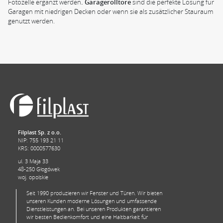
Fotozelle ergänzt werden
. Garagerolltore
sind die perfekte Lösung für
Garagen mit niedrigen Decken oder wenn sie als zusätzlicher Stauraum
genutzt werden.
Filplast Sp. z o.o.
NIP: 755 193 21 11
KRS: 0000577630
ul. 3 Maja 33
48-250 Głogówek
woj. opolskie
Seit 1990 produzieren wir Fenster und Türen. Wir bieten
unseren Kunden moderne Lösungen und umfassende
Dienstleistungen an. Bei unseren Produkten garantieren
wir besten Bedienkomfort und eine Haltbarkeit für