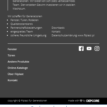
Generationen. Wir bilden ein sich stets verbesserndes
Team. Den erzielten Gewinn investieren wir in stabilen
Wachstum.
Wir schaffen für Generationen
Fenster, Türen, Rolläden
Qualitätsstandards
Partnerschaftsbeziehungen
Downloads
eingespieltes Team
Kontakt
sichere, freundliche Umgebung
Datenschutzerklärung www.filplast.pl
Fenster
Türen
Andere Produkte
Online-Kataloge
Über Filplast
Kontakt
made with
by
copyright © Filplast für Generationen