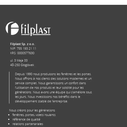
Filplast Sp. z o.o.
NIP: 755 193 21 11
KRS: 0000577630
ul. 3 Maja 33
48-250 Głogówek
Depuis 1990 nous produisons les fenêtres et les portes.
Nous offrons à nos clients des solutions modernes et un
service complet. Nous garantissons un confort dans
l’utilisation de nos produits et leur solidité pour les
générations. Nous avons une équipe qui s’améliore tous
les jours. Nous investissons nos bénéfits dans le
développement stable de l’entreprise.
Nous créons pour les générations
fenêtres, portes, volets roulants
référence de qualité
relations partenariales