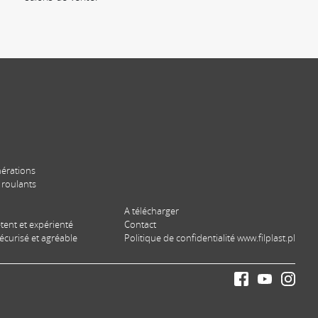
nérations
s roulants
A télécharger
ent et expérienté
Contact
curisé et agréable
Politique de confidentialité www.filplast.pl