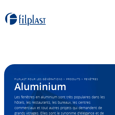
FILPLAST POUR LES GÉNÉRATIONS
>
PRODUITS
>
FENÊTRES
Aluminium
Les fenêtres en aluminium sont très populaires dans les
hôtels, les restaurants, les bureaux, les centres
commerciaux et tout autres projets qui demandent de
grands vitrages. Elles sont le synonime d'élégance et de