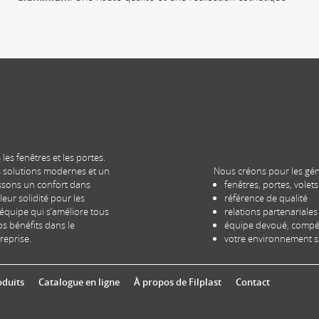
es fenêtres et les portes.
s solutions modernes et un
Nous créons pour les gé
issons un confort dans
fenêtres, portes, volet
 leur solidité pour les
référence de qualité
équipe qui s’améliore tous
relations partenariales
os bénéfits dans le
équipe devoué, compét
reprise.
votre environnement sé
oduits
Catalogue en ligne
À propos de Filplast
Contact