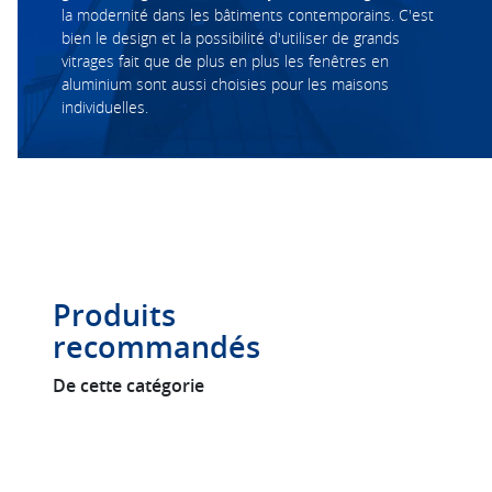
la modernité dans les bâtiments contemporains. C'est
bien le design et la possibilité d'utiliser de grands
vitrages fait que de plus en plus les fenêtres en
aluminium sont aussi choisies pour les maisons
individuelles.
Produits
recommandés
De cette catégorie