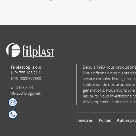
Filplast Sp. z o.o.
Depuis 1990 nous produisons l
NIP: 755 193 21 11
Nous offrons à nos clients de
KRS: 0000577630
service complet. Nous garant
l’utilisation de nos produits et
ul. 3 Maja 33
générations. Nous avons une 
48-250 Głogówek
les jours. Nous investissons n
développement stable de l’ent
Fenêtres
Portes
Autres pr