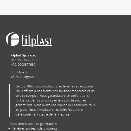
Filplast Sp. z o.o.
NIP: 755 193 21 11
KRS: 0000577630
ul. 3 Maja 33
48-250 Głogówek
Depuis 1990 nous produisons les fenêtres et les portes.
Nous offrons à nos clients des solutions modernes et un
service complet. Nous garantissons un confort dans
l’utilisation de nos produits et leur solidité pour les
générations. Nous avons une équipe qui s’améliore tous
les jours. Nous investissons nos bénéfits dans le
développement stable de l’entreprise.
Nous créons pour les générations
fenêtres, portes, volets roulants