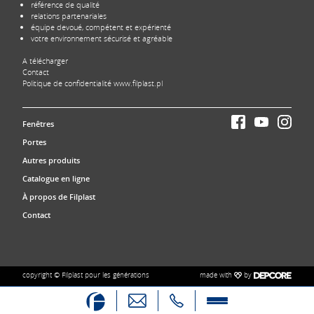
référence de qualité
relations partenariales
équipe devoué, compétent et expérienté
votre environnement sécurisé et agréable
A télécharger
Contact
Politique de confidentialité www.filplast.pl
Fenêtres
Portes
Autres produits
Catalogue en ligne
À propos de Filplast
Contact
made with
by
copyright © Filplast pour les générations