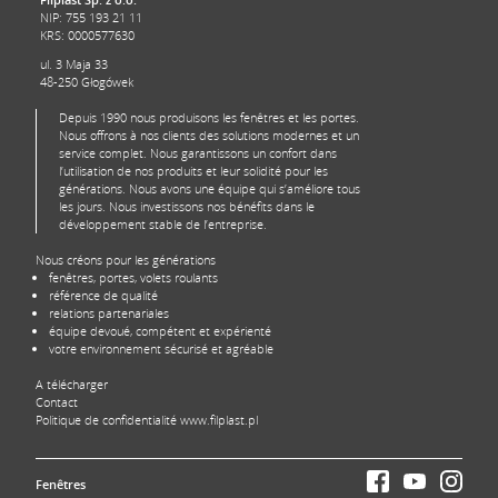
NIP: 755 193 21 11
KRS: 0000577630
ul. 3 Maja 33
48-250 Głogówek
Depuis 1990 nous produisons les fenêtres et les portes.
Nous offrons à nos clients des solutions modernes et un
service complet. Nous garantissons un confort dans
l’utilisation de nos produits et leur solidité pour les
générations. Nous avons une équipe qui s’améliore tous
les jours. Nous investissons nos bénéfits dans le
développement stable de l’entreprise.
Nous créons pour les générations
fenêtres, portes, volets roulants
référence de qualité
relations partenariales
équipe devoué, compétent et expérienté
votre environnement sécurisé et agréable
A télécharger
Contact
Politique de confidentialité www.filplast.pl
Fenêtres