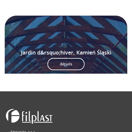
Jardin d&rsquo;hiver, Kamień Śląski
détails
Filplast Sp. z o.o.