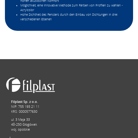
hohen akustischen Komfort
Möglichkeit, eine innovative Methode zum Färben von Profilen zu wählen -
Acrylcolor
Hohe Dichtheit des Fensters durch den Einbau von Dichtungen in drei
verschiedenen Ebenen
Filplast Sp. z o.o.
NIP: 755 193 21 11
KRS: 0000577630
ul. 3 Maja 33
48-250 Głogówek
woj. opolskie