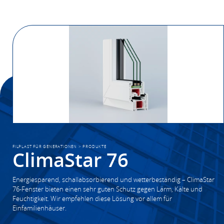
FILPLAST FÜR GENERATIONEN
>
PRODUKTE
ClimaStar 76
Energiesparend, schallabsorbierend und wetterbeständig – ClimaStar
76-Fenster bieten einen sehr guten Schutz gegen Lärm, Kälte und
Feuchtigkeit. Wir empfehlen diese Lösung vor allem für
Einfamilienhäuser.