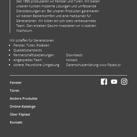
Seit 1990 produzieren wir Fenster und Türen. Wir bieten
unseren Kunden moderne Lösungen und umfassende
Dienstleistungen an. Bei unseren Produkten garantieren
wir besten Bedienkomfort und eine Haltbarkeit für
Generationen. Wir bilden ein sich stets verbesserndes
Team. Den erzielten Gewinn investieren wir in stabilen
Wachstum.
Wir schaffen für Generationen
Fenster, Türen, Rolläden
Qualitätsstandards
Partnerschaftsbeziehungen
Downloads
eingespieltes Team
Kontakt
sichere, freundliche Umgebung
Datenschutzerklärung www.filplast.pl
Fenster
Türen
Andere Produkte
Online-Kataloge
Über Filplast
Kontakt