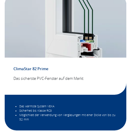
ClimaStar 82 Prime
Das sicherste PVC-Fenster auf dem Markt
Das wärmste System VEKA
Sicherheit bis Klasse RC3
Möglichkeit der Verwendung von Verglasungen mit einer Dicke von bis zu
52 mm