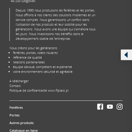
48-250 Głogówek
Depuis 1990 nous produisons les fenêtres et les portes.
Nous offrons à nos clients des solutions modernes et un
service complet. Nous garantissons un confort dans
l’utilisation de nos produits et leur solidité pour les
générations. Nous avons une équipe qui s’améliore tous
les jours. Nous investissons nos bénéfits dans le
développement stable de l’entreprise.
Nous créons pour les générations
fenêtres, portes, volets roulants
référence de qualité
relations partenariales
équipe devoué, compétent et expérienté
votre environnement sécurisé et agréable
A télécharger
Contact
Politique de confidentialité www.filplast.pl
Fenêtres
Portes
Autres produits
Catalogue en ligne