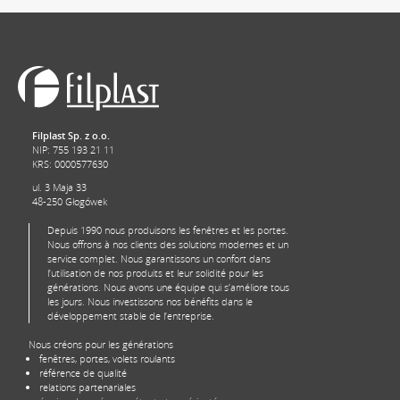
Filplast Sp. z o.o.
NIP: 755 193 21 11
KRS: 0000577630
ul. 3 Maja 33
48-250 Głogówek
Depuis 1990 nous produisons les fenêtres et les portes.
Nous offrons à nos clients des solutions modernes et un
service complet. Nous garantissons un confort dans
l’utilisation de nos produits et leur solidité pour les
générations. Nous avons une équipe qui s’améliore tous
les jours. Nous investissons nos bénéfits dans le
développement stable de l’entreprise.
Nous créons pour les générations
fenêtres, portes, volets roulants
référence de qualité
relations partenariales