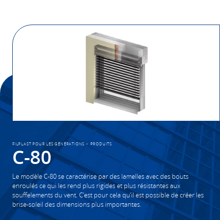
FILPLAST POUR LES GÉNÉRATIONS
>
PRODUITS
C-80
Le modèle C-80 se caractérise par des lamelles avec des bouts
enroulés ce qui les rend plus rigides et plus résistantes aux
souffelements du vent. C’est pour cela qu’il est possible de créer les
brise-soleil des dimensions plus importantes.