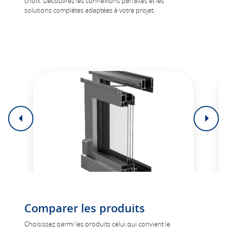
choix. Découvrez les connexions parfaites et les
solutions complètes adaptées à votre projet.
PSK AluViva 77
Comparer les produits
Le système de terasse d'une haute
Choisissez parmi les produits celui qui convient le