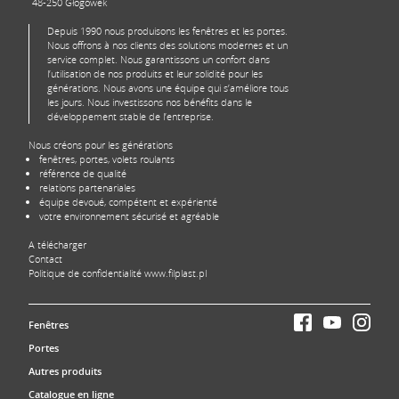
48-250 Głogówek
Depuis 1990 nous produisons les fenêtres et les portes.
Nous offrons à nos clients des solutions modernes et un
service complet. Nous garantissons un confort dans
l’utilisation de nos produits et leur solidité pour les
générations. Nous avons une équipe qui s’améliore tous
les jours. Nous investissons nos bénéfits dans le
développement stable de l’entreprise.
Nous créons pour les générations
fenêtres, portes, volets roulants
référence de qualité
relations partenariales
équipe devoué, compétent et expérienté
votre environnement sécurisé et agréable
A télécharger
Contact
Politique de confidentialité www.filplast.pl
Fenêtres
Portes
Autres produits
Catalogue en ligne