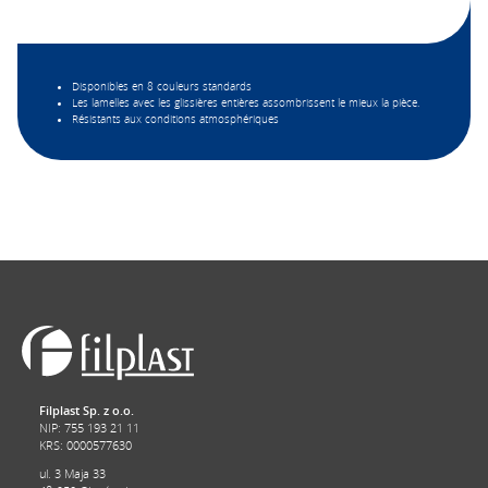
Disponibles en 8 couleurs standards
Les lamelles avec les glissières entières assombrissent le mieux la pièce.
Résistants aux conditions atmosphériques
Filplast Sp. z o.o.
NIP: 755 193 21 11
KRS: 0000577630
ul. 3 Maja 33