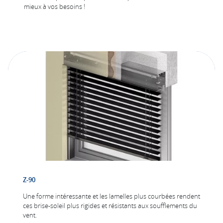
résistance au vent fort et à la pluie. Il permet
mieux à vos besoins !
de créer des constructions de grandes
superficies en plusieurs configurations et
systèmes. PSK AluViva est surtout
recommandé pour les élévations et les
intérieurs modernes.
Z-90
Une forme intéressante et les lamelles plus courbées rendent
ces brise-soleil plus rigides et résistants aux soufflements du
vent.