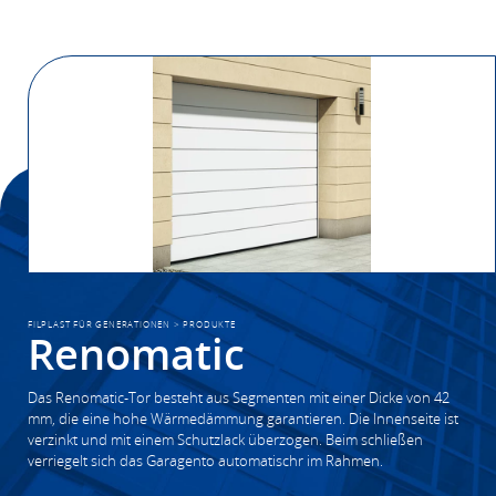
FILPLAST FÜR GENERATIONEN
>
PRODUKTE
Renomatic
Das Renomatic-Tor besteht aus Segmenten mit einer Dicke von 42
mm, die eine hohe Wärmedämmung garantieren. Die Innenseite ist
verzinkt und mit einem Schutzlack überzogen. Beim schließen
verriegelt sich das Garagento automatischr im Rahmen.