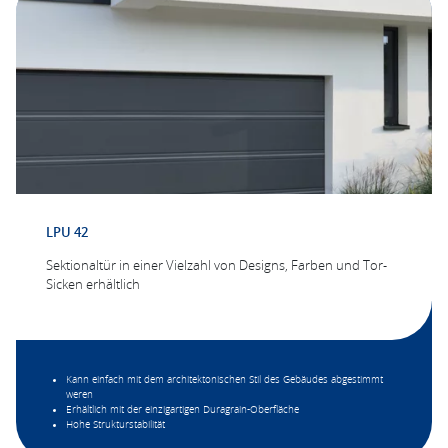
Klebetechnologie der Isolierglasscheiben
haben die Fenster einen verbesserten
Einbruchschutz, geringere
Profilverformungen und ermöglichen
größere Glasoberflächen.
LPU 42
Sektionaltür in einer Vielzahl von Designs, Farben und Tor-
Sicken erhältlich
Kann einfach mit dem architektonischen Stil des Gebäudes abgestimmt
weren
Erhältlich mit der einzigartigen Duragrain-Oberfläche
Hohe Strukturstabilität