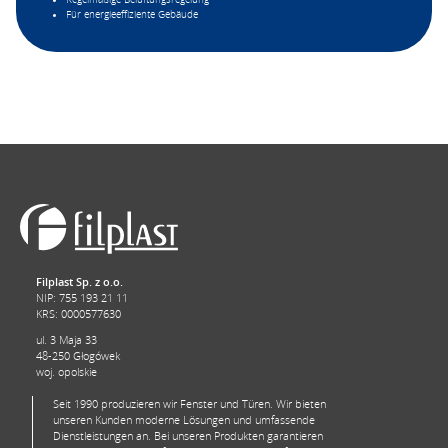
Für energieeffiziente Gebäude
Filplast Sp. z o.o.
NIP: 755 193 21 11
KRS: 0000577630
ul. 3 Maja 33
48-250 Głogówek
woj. opolskie
Seit 1990 produzieren wir Fenster und Türen. Wir bieten
unseren Kunden moderne Lösungen und umfassende
Dienstleistungen an. Bei unseren Produkten garantieren