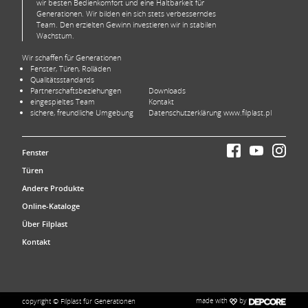
wir besten Bedienkomfort und eine Haltbarkeit für
Generationen. Wir bilden ein sich stets verbesserndes
Team. Den erzielten Gewinn investieren wir in stabilen
Wachstum.
Wir schaffen für Generationen
Fenster, Türen, Rolläden
Qualitätsstandards
Partnerschaftsbeziehungen
Downloads
eingespieltes Team
Kontakt
sichere, freundliche Umgebung
Datenschutzerklärung www.filplast.pl
Fenster
Türen
Andere Produkte
Online-Kataloge
Über Filplast
Kontakt
made with
by
copyright © Filplast für Generationen