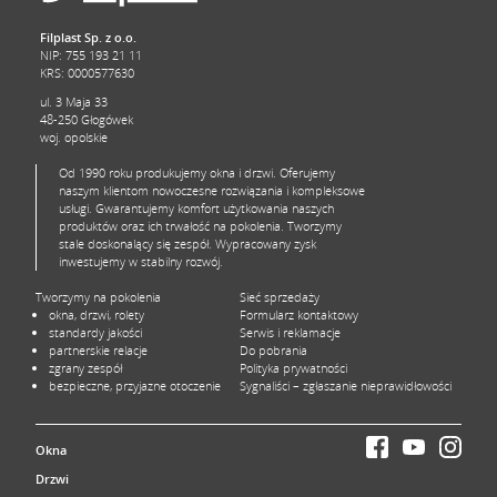
Filplast Sp. z o.o.
NIP: 755 193 21 11
KRS: 0000577630
ul. 3 Maja 33
48-250 Głogówek
woj. opolskie
Od 1990 roku produkujemy okna i drzwi. Oferujemy
naszym klientom nowoczesne rozwiązania i kompleksowe
usługi. Gwarantujemy komfort użytkowania naszych
produktów oraz ich trwałość na pokolenia. Tworzymy
stale doskonalący się zespół. Wypracowany zysk
inwestujemy w stabilny rozwój.
Tworzymy na pokolenia
Sieć sprzedaży
okna, drzwi, rolety
Formularz kontaktowy
standardy jakości
Serwis i reklamacje
partnerskie relacje
Do pobrania
zgrany zespół
Polityka prywatności
bezpieczne, przyjazne otoczenie
Sygnaliści – zgłaszanie nieprawidłowości
Okna
Drzwi