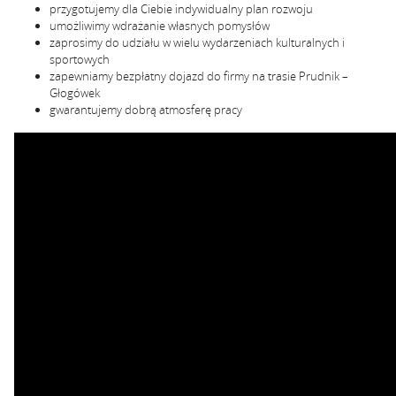
przygotujemy dla Ciebie indywidualny plan rozwoju
umożliwimy wdrażanie własnych pomysłów
zaprosimy do udziału w wielu wydarzeniach kulturalnych i
sportowych
zapewniamy bezpłatny dojazd do firmy na trasie Prudnik –
Głogówek
gwarantujemy dobrą atmosferę pracy