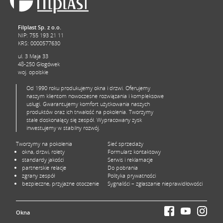
Filplast Sp. z o.o.
NIP: 755 193 21 11
KRS: 0000577630
ul. 3 Maja 33
48-250 Głogówek
woj. opolskie
Od 1990 roku produkujemy okna i drzwi. Oferujemy
naszym klientom nowoczesne rozwiązania i kompleksowe
usługi. Gwarantujemy komfort użytkowania naszych
produktów oraz ich trwałość na pokolenia. Tworzymy
stale doskonalący się zespół. Wypracowany zysk
inwestujemy w stabilny rozwój.
Tworzymy na pokolenia
Sieć sprzedaży
okna, drzwi, rolety
Formularz kontaktowy
standardy jakości
Serwis i reklamacje
partnerskie relacje
Do pobrania
zgrany zespół
Polityka prywatności
bezpieczne, przyjazne otoczenie
Sygnaliści – zgłaszanie nieprawidłowości
Okna