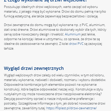
Poszukując idealnych drzwi wejściowych, warto zacząć od wyboru
materiału, z jakiego mają być wykonane. Drzwi do domu pełnią nie tylko
funkcję estetyczną, ale także zapewniają bezpieczeństwo i izolację.
Drzwi zewnętrzne do domu mogą być wykonane np. z PVC, aluminium,
stali oraz drewna. Drzwi aluminiowe to doskonały wybór dla tych, którzy
cenią sobie nowoczesny design i trwałość.
Aluminium
jest lekkie,
odporne na korozję i łatwe w utrzymaniu, co sprawia, że drzwi te są
idealne do zastosowania na zewnątrz. Z kolei
drzwi PVC
są zazwyczaj
tańsze.
Wygląd drzwi zewnętrznych
Wygląd wejściowych drzwi zależy od wielu czynników, w tym od koloru,
materiału wykonania, naświetli i doświetli, rozmiaru i wyboru dodatków.
Odpowiednia kombinacja tych elementów pozwoli na wykonanie
konstrukcji, która będzie odpowiadać naszej wizji. Konstrukcja w stylu
rustykalnym czy może nowoczesne drzwi naszpikowane elektroniką?
Decyzję powinniśmy oprzeć o nasze indywidualne preferencje i
potrzeby. Szczegółowe Informacje o tym, jak dobrać nowoczesne drzwi
zewnętrzne, zawarliśmy tutaj:
https://filplast.pl/drzwi-zewnetrzne/