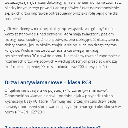
też zazwyczaj najbardziej dekoracyjnym elementem domu na zewnątrz.
Między innymi z tego powodu warto poświęcić czas na zastanowienie
się, jakich drzwi naprawdę potrzebujemy oraz jaką rolę będą one dla
nas pełnić.
Jeśli mieszkamy w mroźnej okolicy, np. w sąsiedztwie gór, być może
warto zastanowić się nad drzwiami, które mają zwiększony poziom
izolacyjności cieplnej. Z kolei podwyższona izolacyjność akustyczna to
dobry pomysł, jeśli w okolicy znajduje się np. ruchliwa droga czy tory
kolejowe. Wielu inwestorów zwraca także uwagę na klasę
bezpieczeństwa RC drzwi do domu. Nie możemy również zapomnieć o
rozmiarach drzwi wejściowych – według obecnych przepisów muszą
mieć one co najmniej 90 cm szerokości oraz 200 cm wysokości.
Drzwi antywłamaniowe – klasa RC3
Oficjalnie nie istnieje takie pojęcie, jak “drzwi antywłamaniowe”.
Odporność na włamanie drzwi – podobnie jak w przypadku okien –
wyznaczają klasy RC, które informują nas, przez jaki czas drzwi będą
stawiały opór przed sforsowaniem przy użyciu narzędzi określonych w
normie PN-EN 1627:2011.
Z czego wykonane są drzwi wejściowe?