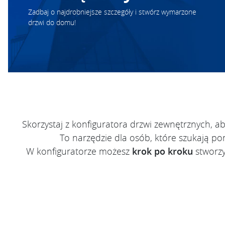
Zadbaj o najdrobniejsze szczegóły i stwórz wymarzone
drzwi do domu!
Skorzystaj z konfiguratora drzwi zewnętrznych, 
To narzędzie dla osób, które szukają p
W konfiguratorze możesz
krok po kroku
stworzy