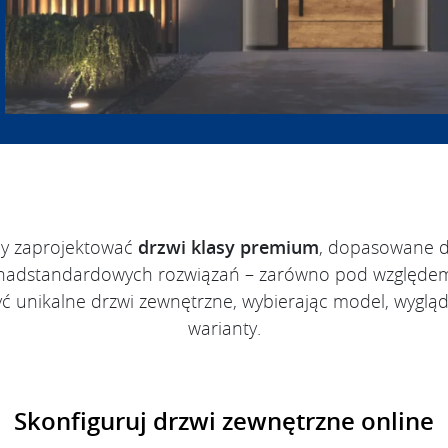
aby zaprojektować
drzwi klasy premium
, dopasowane d
onadstandardowych rozwiązań – zarówno pod względem de
ć unikalne drzwi zewnętrzne, wybierając model, wyglą
warianty.
Skonfiguruj drzwi zewnętrzne online