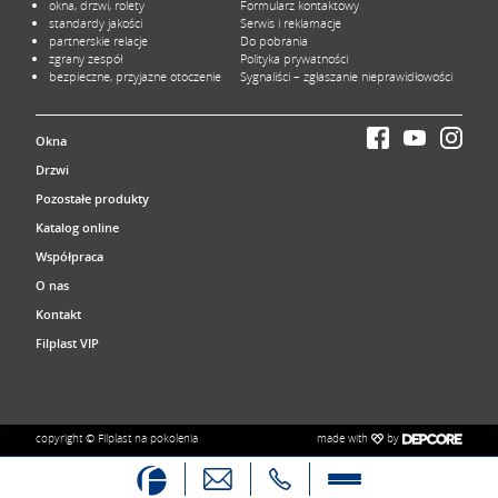
okna, drzwi, rolety
Formularz kontaktowy
standardy jakości
Serwis i reklamacje
partnerskie relacje
Do pobrania
zgrany zespół
Polityka prywatności
bezpieczne, przyjazne otoczenie
Sygnaliści – zgłaszanie nieprawidłowości
Okna
Drzwi
Pozostałe produkty
Katalog online
Współpraca
O nas
Kontakt
Filplast VIP
made with
by
copyright © Filplast na pokolenia