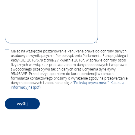
Mając na względzie poszanowanie Pani/Pana prawa do ochrony danych
osobowych wynikających z Rozporządzenia Parlamentu Europejskiego i
Rady (UE) 2016/679 z dnia 27 kwietnia 2016r. w sprawie ochrony osób
fizycznych w związku z przetwarzaniem danych osobowych i w sprawie
swobodnego przepływu takich danych oraz uchylenia dyrektywy
95/46/WE. Przed przystąpieniem do korespondencji w ramach
formularza kontaktowego prosimy o wyrażenie zgody na przetwarzanie
danych osobowych i zapoznanie się z
"Polityką prywatności"
.
Klauzula
informacyjna (pdf)
A
lt
e
r