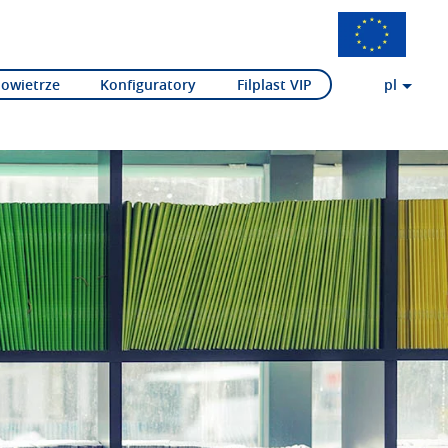
Powietrze
Konfiguratory
Filplast VIP
pl