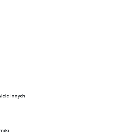
wiele innych
rniki