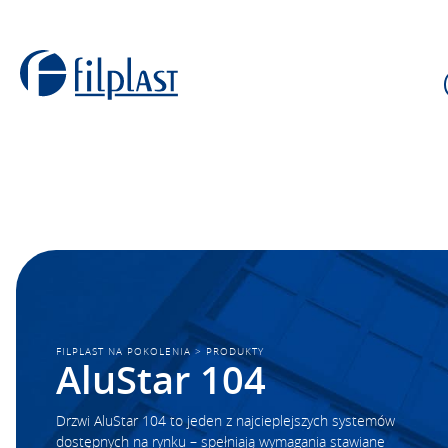
FILPLAST NA POKOLENIA
>
PRODUKTY
AluStar 104
Drzwi AluStar 104 to jeden z najcieplejszych systemów
dostępnych na rynku – spełniają wymagania stawiane