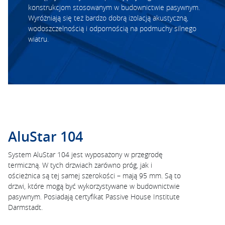
konstrukcjom stosowanym w budownictwie pasywnym.
Wyróżniają się też bardzo dobrą izolacją akustyczną,
wodoszczelnością i odpornością na podmuchy silnego
wiatru.
AluStar 104
System AluStar 104 jest wyposażony w przegrodę
termiczną. W tych drzwiach zarówno próg, jak i
ościeżnica są tej samej szerokości – mają 95 mm. Są to
drzwi, które mogą być wykorzystywane w budownictwie
pasywnym. Posiadają certyfikat Passive House Institute
Darmstadt.