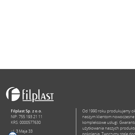
Filplast Sp. z o.o.
Od 1990 roku produkujemy okn
NIP: 755 193 21 11
naszym klientom nowoczesne 
KRS: 0000577630
kompleksowe usługi. Gwarant
użytkowania naszych produktó
ul. 3 Maja 33
pokolenia. Tworzymy stale dos