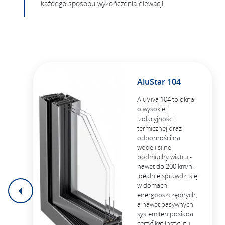
każdego sposobu wykończenia elewacji.
AluStar 104
AluViva 104 to okna
o wysokiej
izolacyjności
termicznej oraz
odporności na
wodę i silne
podmuchy wiatru -
nawet do 200 km/h.
Idealnie sprawdzi się
w domach
energooszczędnych,
a nawet pasywnych -
system ten posiada
certyfikat Instytutu