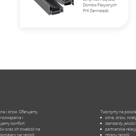
Domów Pasywnych
PHI Darmstadt.
a i drzwi. Oferujemy
Tworzymy na pokol
rozwiązania i
okna, drzwi, rolet
ujemy komfort
standardy jakości
w oraz ich trwałość na
partnerskie relacj
konalący się zespół.
zgrany zespół