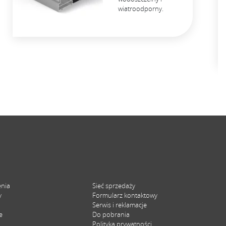
wiatroodporny.
enia
Sieć sprzedaży
y
Formularz kontaktowy
Serwis i reklamacje
e
Do pobrania
Polityka prywatności