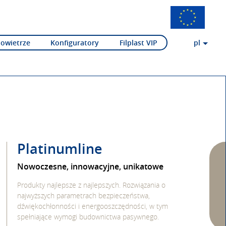
Powietrze
Konfiguratory
Filplast VIP
pl
Platinumline
Nowoczesne, innowacyjne, unikatowe
Produkty najlepsze z najlepszych. Rozwiązania o
najwyższych parametrach bezpieczeństwa,
dźwiękochłonności i energooszczędności, w tym
spełniające wymogi budownictwa pasywnego.