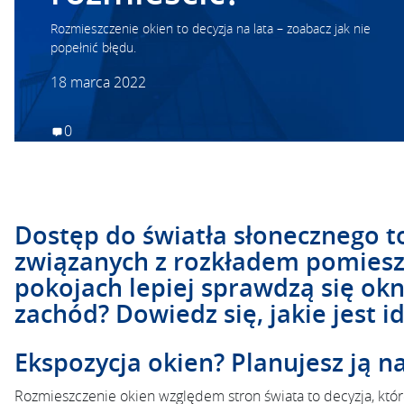
Rozmieszczenie okien to decyzja na lata – zoabacz jak nie
popełnić błędu.
18 marca 2022
0
Dostęp do światła słonecznego to
związanych z rozkładem pomies
pokojach lepiej sprawdzą się ok
zachód? Dowiedz się, jakie jest 
Ekspozycja okien? Planujesz ją na
Rozmieszczenie okien względem stron świata to decyzja, któ