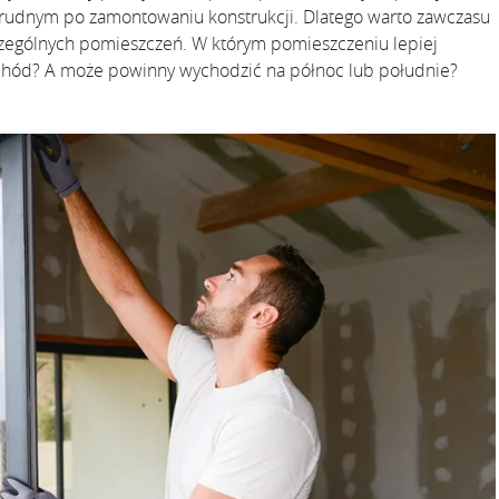
rudnym po zamontowaniu konstrukcji. Dlatego warto zawczasu
zczególnych pomieszczeń. W którym pomieszczeniu lepiej
chód? A może powinny wychodzić na północ lub południe?