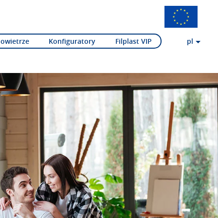
Powietrze
Konfiguratory
Filplast VIP
pl