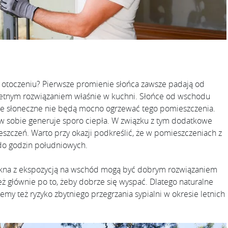
 otoczeniu? Pierwsze promienie słońca zawsze padają od
etnym rozwiązaniem właśnie w kuchni. Słońce od wschodu
nie słoneczne nie będą mocno ogrzewać tego pomieszczenia.
a w sobie generuje sporo ciepła. W związku z tym dodatkowe
mieszczeń. Warto przy okazji podkreślić, że w pomieszczeniach z
 do godzin południowych.
, okna z ekspozycją na wschód mogą być dobrym rozwiązaniem
ż głównie po to, żeby dobrze się wyspać. Dlatego naturalne
jemy też ryzyko zbytniego przegrzania sypialni w okresie letnich