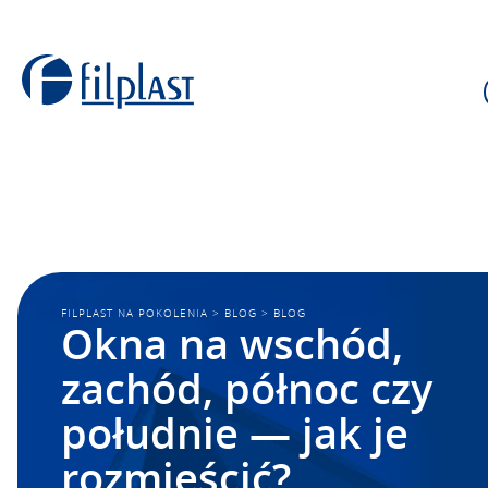
FILPLAST NA POKOLENIA
>
BLOG
>
BLOG
Okna na wschód,
zachód, północ czy
południe — jak je
rozmieścić?