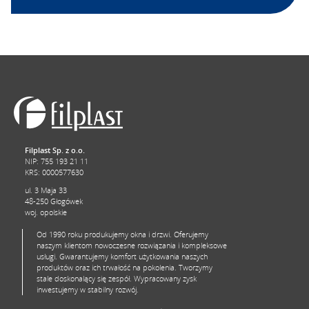
Filplast Sp. z o.o.
NIP: 755 193 21 11
KRS: 0000577630
ul. 3 Maja 33
48-250 Głogówek
woj. opolskie
Od 1990 roku produkujemy okna i drzwi. Oferujemy
naszym klientom nowoczesne rozwiązania i kompleksowe
usługi. Gwarantujemy komfort użytkowania naszych
produktów oraz ich trwałość na pokolenia. Tworzymy
stale doskonalący się zespół. Wypracowany zysk
inwestujemy w stabilny rozwój.