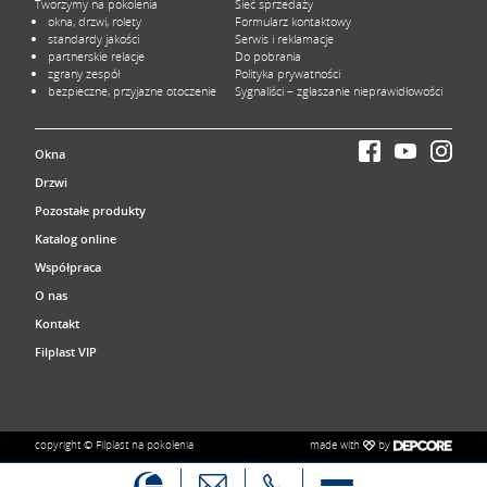
Tworzymy na pokolenia
Sieć sprzedaży
okna, drzwi, rolety
Formularz kontaktowy
standardy jakości
Serwis i reklamacje
partnerskie relacje
Do pobrania
zgrany zespół
Polityka prywatności
bezpieczne, przyjazne otoczenie
Sygnaliści – zgłaszanie nieprawidłowości
Okna
Drzwi
Pozostałe produkty
Katalog online
Współpraca
O nas
Kontakt
Filplast VIP
made with
by
copyright © Filplast na pokolenia