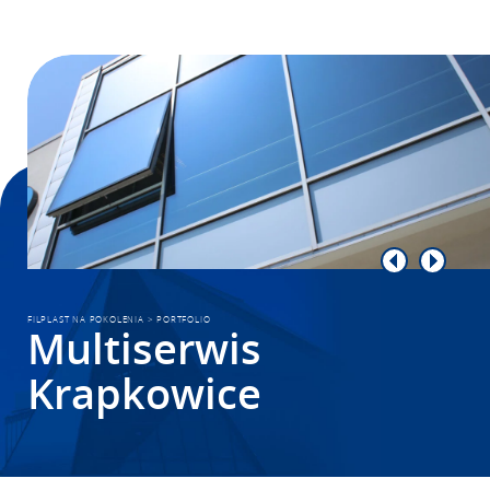
FILPLAST NA POKOLENIA
>
PORTFOLIO
Multiserwis
Krapkowice