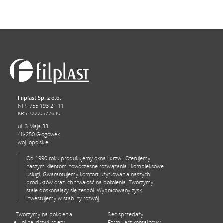
Filplast Sp. z o.o.
NIP: 755 193 21 11
KRS: 0000577630
ul. 3 Maja 33
48-250 Głogówek
woj. opolskie
Od 1990 roku produkujemy okna i drzwi. Oferujemy
naszym klientom nowoczesne rozwiązania i kompleksowe
usługi. Gwarantujemy komfort użytkowania naszych
produktów oraz ich trwałość na pokolenia. Tworzymy
stale doskonalący się zespół. Wypracowany zysk
inwestujemy w stabilny rozwój.
Tworzymy na pokolenia
Sieć sprzedaży
okna, drzwi, rolety
Formularz kontaktowy