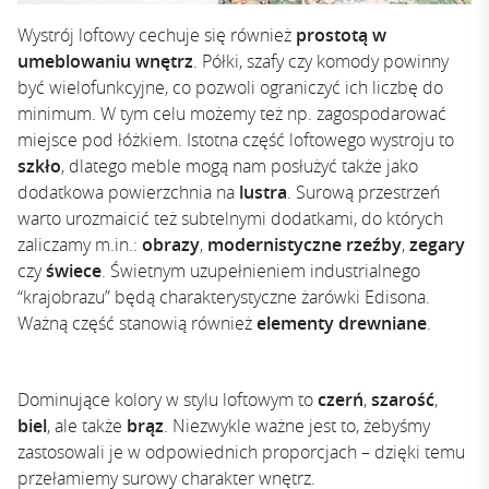
Wystrój loftowy cechuje się również
prostotą w
umeblowaniu wnętrz
. Półki, szafy czy komody powinny
być wielofunkcyjne, co pozwoli ograniczyć ich liczbę do
minimum. W tym celu możemy też np. zagospodarować
miejsce pod łóżkiem. Istotna część loftowego wystroju to
szkło
, dlatego meble mogą nam posłużyć także jako
dodatkowa powierzchnia na
lustra
. Surową przestrzeń
warto urozmaicić też subtelnymi dodatkami, do których
zaliczamy m.in.:
obrazy
,
modernistyczne rzeźby
,
zegary
czy
świece
. Świetnym uzupełnieniem industrialnego
“krajobrazu” będą charakterystyczne żarówki Edisona.
Ważną część stanowią również
elementy drewniane
.
Dominujące kolory w stylu loftowym to
czerń
,
szarość
,
biel
, ale także
brąz
. Niezwykle ważne jest to, żebyśmy
zastosowali je w odpowiednich proporcjach – dzięki temu
przełamiemy surowy charakter wnętrz.