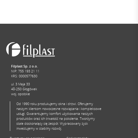
Filplast Sp. z o.o.
NIP: 755 193 21 11
KRS: 0000577630
ul. 3 Maja 33
48-250 Głogówek
woj. opolskie
Od 1990 roku produkujemy okna i drzwi. Oferujemy
naszym klientom nowoczesne rozwiązania i kompleksowe
usługi. Gwarantujemy komfort użytkowania naszych
produktów oraz ich trwałość na pokolenia. Tworzymy
stale doskonalący się zespół. Wypracowany zysk
inwestujemy w stabilny rozwój.