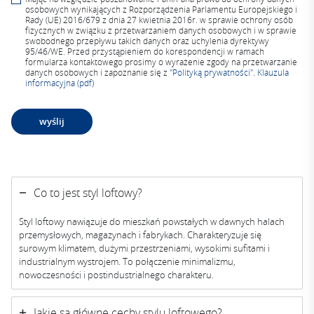
osobowych wynikających z Rozporządzenia Parlamentu Europejskiego i
Rady (UE) 2016/679 z dnia 27 kwietnia 2016r. w sprawie ochrony osób
fizycznych w związku z przetwarzaniem danych osobowych i w sprawie
swobodnego przepływu takich danych oraz uchylenia dyrektywy
95/46/WE. Przed przystąpieniem do korespondencji w ramach
formularza kontaktowego prosimy o wyrażenie zgody na przetwarzanie
danych osobowych i zapoznanie się z
"Polityką prywatności"
.
Klauzula
informacyjna (pdf)
A
lt
e
Co to jest styl loftowy?
r
n
Styl loftowy nawiązuje do mieszkań powstałych w dawnych halach
a
przemysłowych, magazynach i fabrykach. Charakteryzuje się
ti
surowym klimatem, dużymi przestrzeniami, wysokimi sufitami i
v
industrialnym wystrojem. To połączenie minimalizmu,
nowoczesności i postindustrialnego charakteru.
e
:
Jakie są główne cechy stylu loftowego?