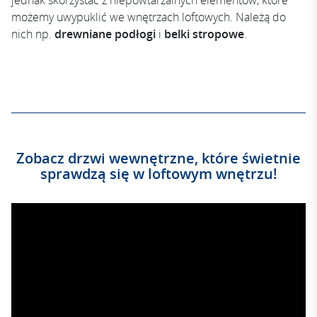
jednak skorzystać z niepowtarzalnych elementów, które
możemy uwypuklić we wnętrzach loftowych. Należą do
nich np.
drewniane podłogi
i
belki stropowe
.
Zobacz drzwi wewnętrzne, które świetnie
sprawdzą się w loftowym wnętrzu!