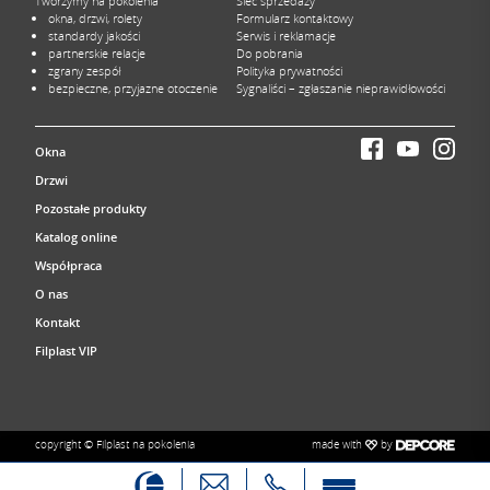
Tworzymy na pokolenia
Sieć sprzedaży
okna, drzwi, rolety
Formularz kontaktowy
standardy jakości
Serwis i reklamacje
partnerskie relacje
Do pobrania
zgrany zespół
Polityka prywatności
bezpieczne, przyjazne otoczenie
Sygnaliści – zgłaszanie nieprawidłowości
Okna
Drzwi
Pozostałe produkty
Katalog online
Współpraca
O nas
Kontakt
Filplast VIP
made with
by
copyright © Filplast na pokolenia