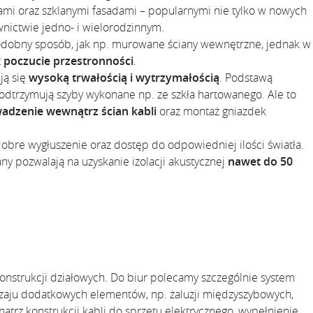
ami oraz szklanymi fasadami – popularnymi nie tylko w nowych
nictwie jedno- i wielorodzinnym.
podobny sposób, jak np. murowane ściany wewnętrzne, jednak w
z
poczucie przestronności
.
ją się
wysoką trwałością i wytrzymałością
. Podstawą
odtrzymują szyby wykonane np. ze szkła hartowanego. Ale to
adzenie wewnątrz ścian kabli
oraz montaż gniazdek
re wygłuszenie oraz dostęp do odpowiedniej ilości światła.
ny pozwalają na uzyskanie izolacji akustycznej
nawet do 50
strukcji działowych. Do biur polecamy szczególnie system
zaju dodatkowych elementów, np. żaluzji międzyszybowych,
rz konstrukcji kabli do sprzętu elektrycznego, wypełnienie