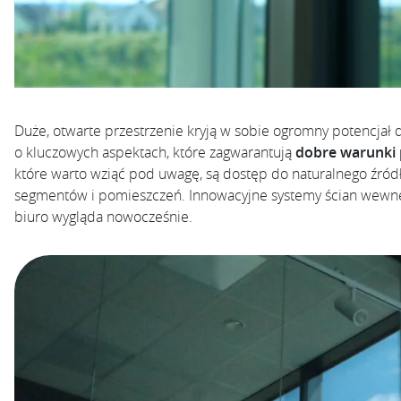
Duże, otwarte przestrzenie kryją w sobie ogromny potencjał
o kluczowych aspektach, które zagwarantują
dobre warunki 
które warto wziąć pod uwagę, są dostęp do naturalnego źród
segmentów i pomieszczeń. Innowacyjne systemy ścian wewnętr
biuro wygląda nowocześnie.