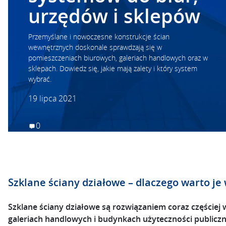
urzędów i sklepów
Przemyślane i nowoczesne konstrukcje ścian
wewnętrznych doskonale sprawdzają się w
pomieszczeniach biurowych, galeriach handlowych oraz w
sklepach. Dowiedz się, jakie mają zalety i który system
wybrać.
19 lipca 2021
0
Szklane ściany działowe – dlaczego warto je
Szklane ściany działowe są rozwiązaniem coraz częśc
galeriach handlowych i budynkach użyteczności publiczn