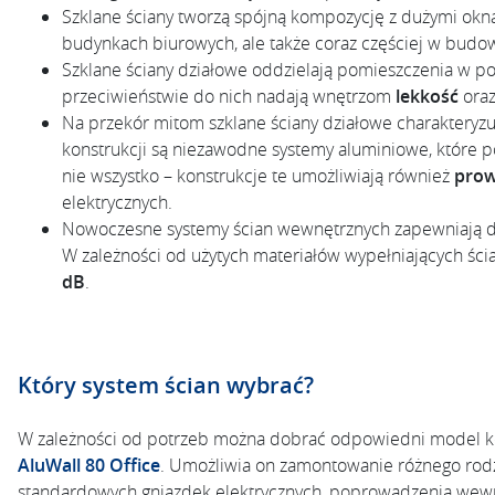
Szklane ściany tworzą spójną kompozycję z dużymi okn
budynkach biurowych, ale także coraz częściej w budow
Szklane ściany działowe oddzielają pomieszczenia w 
przeciwieństwie do nich nadają wnętrzom
lekkość
ora
Na przekór mitom szklane ściany działowe charakteryzu
konstrukcji są niezawodne systemy aluminiowe, które p
nie wszystko – konstrukcje te umożliwiają również
prow
elektrycznych.
Nowoczesne systemy ścian wewnętrznych zapewniają dob
W zależności od użytych materiałów wypełniających ścia
dB
.
Który system ścian wybrać?
W zależności od potrzeb można dobrać odpowiedni model kon
AluWall 80 Office
. Umożliwia on zamontowanie różnego rod
standardowych gniazdek elektrycznych, poprowadzenia wewnąt