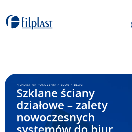
FILPLAST NA POKOLENIA
>
BLOG
>
BLOG
Szklane ściany
działowe – zalety
nowoczesnych
systemów do biur,