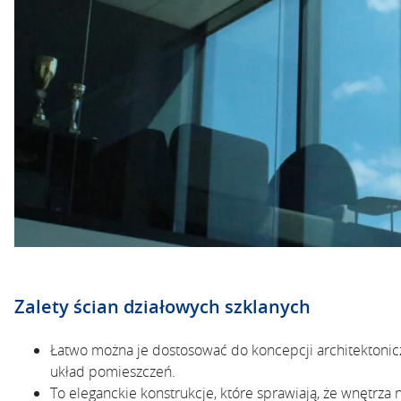
Zalety ścian działowych szklanych
Łatwo można je dostosować do koncepcji architektonic
układ pomieszczeń.
To eleganckie konstrukcje, które sprawiają, że wnętrza