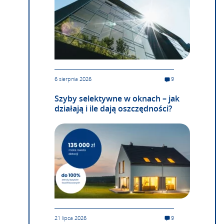
6 sierpnia 2026
9
Szyby selektywne w oknach – jak
działają i ile dają oszczędności?
21 lipca 2026
9