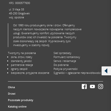
KRS: 0000577630
ul. 3 Maja 33
48-250 Głogówek
woj. opolskie
Od 1990 roku produkujemy okna i drzwi. Oferujemy
naszym klientom nowoczesne rozwiązania i kompleksowe
usługi. Gwarantujemy komfort użytkowania naszych
produktów oraz ich trwałość na pokolenia. Tworzymy
stale doskonalący się zespół. Wypracowany zysk
inwestujemy w stabilny rozwój.
Tworzymy na pokolenia
Sieć sprzedaży
okna, drzwi, rolety
Formularz kontaktowy
standardy jakości
Serwis i reklamacje
partnerskie relacje
Do pobrania
zgrany zespół
Polityka prywatności
bezpieczne, przyjazne otoczenie
Sygnaliści – zgłaszanie nieprawidłowości
Okna
Drzwi
Pozostałe produkty
Katalog online