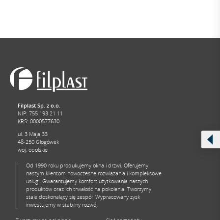
Filplast Sp. z o.o.
NIP: 755 193 21 11
KRS: 0000577630
ul. 3 Maja 33
48-250 Głogówek
woj. opolskie
Od 1990 roku produkujemy okna i drzwi. Oferujemy
naszym klientom nowoczesne rozwiązania i kompleksowe
usługi. Gwarantujemy komfort użytkowania naszych
produktów oraz ich trwałość na pokolenia. Tworzymy
stale doskonalący się zespół. Wypracowany zysk
inwestujemy w stabilny rozwój.