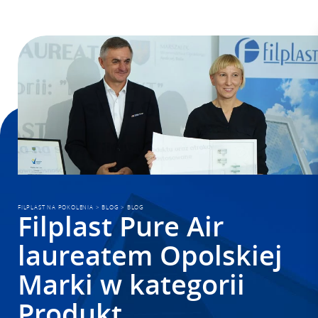
FILPLAST NA POKOLENIA
>
BLOG
>
BLOG
Filplast Pure Air
laureatem Opolskiej
Marki w kategorii
Produkt