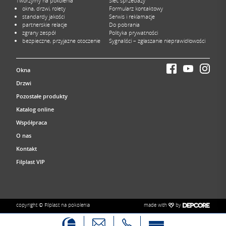
Tworzymy na pokolenia
Sieć sprzedaży
okna, drzwi, rolety
Formularz kontaktowy
standardy jakości
Serwis i reklamacje
partnerskie relacje
Do pobrania
zgrany zespół
Polityka prywatności
bezpieczne, przyjazne otoczenie
Sygnaliści – zgłaszanie nieprawidłowości
Okna
Drzwi
Pozostałe produkty
Katalog online
Współpraca
O nas
Kontakt
Filplast VIP
made with
by
copyright © Filplast na pokolenia