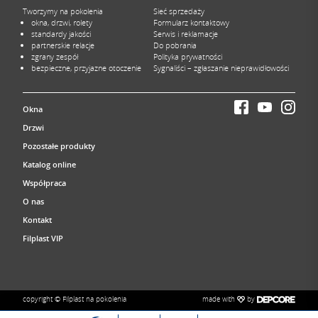
Tworzymy na pokolenia
Sieć sprzedaży
okna, drzwi, rolety
Formularz kontaktowy
standardy jakości
Serwis i reklamacje
partnerskie relacje
Do pobrania
zgrany zespół
Polityka prywatności
bezpieczne, przyjazne otoczenie
Sygnaliści – zgłaszanie nieprawidłowości
Okna
Drzwi
Pozostałe produkty
Katalog online
Współpraca
O nas
Kontakt
Filplast VIP
made with
by
copyright © Filplast na pokolenia