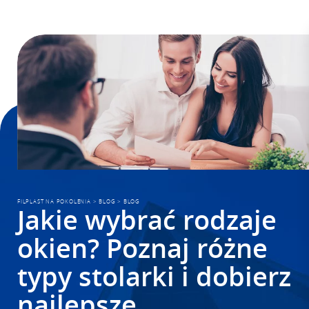
FILPLAST NA POKOLENIA
>
BLOG
>
BLOG
Jakie wybrać rodzaje
okien? Poznaj różne
typy stolarki i dobierz
najlepsze