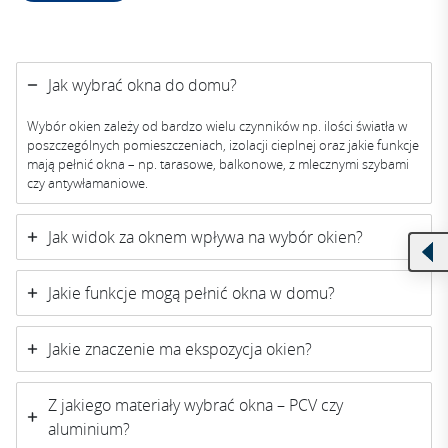
A
lt
e
Jak wybrać okna do domu?
r
n
Wybór okien zależy od bardzo wielu czynników np. ilości światła w
a
poszczególnych pomieszczeniach, izolacji cieplnej oraz jakie funkcje
ti
mają pełnić okna – np. tarasowe, balkonowe, z mlecznymi szybami
v
czy antywłamaniowe.
e
:
Jak widok za oknem wpływa na wybór okien?
Jakie funkcje mogą pełnić okna w domu?
Jakie znaczenie ma ekspozycja okien?
Z jakiego materiały wybrać okna – PCV czy
aluminium?