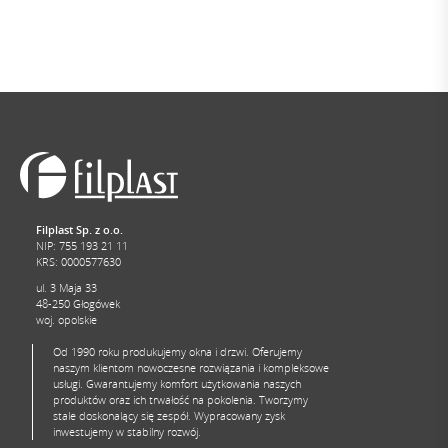
Filplast Sp. z o.o.
NIP: 755 193 21 11
KRS: 0000577630
ul. 3 Maja 33
48-250 Głogówek
woj. opolskie
Od 1990 roku produkujemy okna i drzwi. Oferujemy
naszym klientom nowoczesne rozwiązania i kompleksowe
usługi. Gwarantujemy komfort użytkowania naszych
produktów oraz ich trwałość na pokolenia. Tworzymy
stale doskonalący się zespół. Wypracowany zysk
inwestujemy w stabilny rozwój.