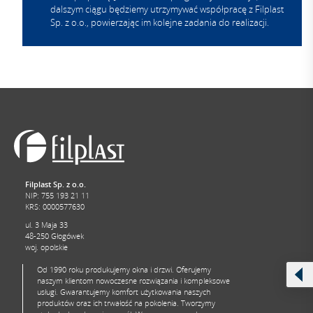
dalszym ciągu będziemy utrzymywać współpracę z Filplast
Sp. z o.o., powierzając im kolejne zadania do realizacji.
Adamietz Sp. z o.o.
Filplast Sp. z o.o.
NIP: 755 193 21 11
KRS: 0000577630
ul. 3 Maja 33
48-250 Głogówek
woj. opolskie
Od 1990 roku produkujemy okna i drzwi. Oferujemy
naszym klientom nowoczesne rozwiązania i kompleksowe
usługi. Gwarantujemy komfort użytkowania naszych
produktów oraz ich trwałość na pokolenia. Tworzymy