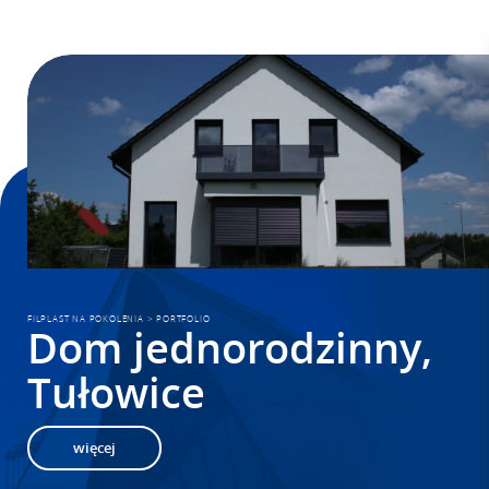
FILPLAST NA POKOLENIA
>
PORTFOLIO
Dom jednorodzinny,
Tułowice
więcej