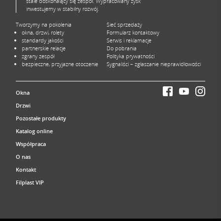
stale doskonalący się zespół. Wypracowany zysk
inwestujemy w stabilny rozwój.
Tworzymy na pokolenia
Sieć sprzedaży
okna, drzwi, rolety
Formularz kontaktowy
standardy jakości
Serwis i reklamacje
partnerskie relacje
Do pobrania
zgrany zespół
Polityka prywatności
bezpieczne, przyjazne otoczenie
Sygnaliści – zgłaszanie nieprawidłowości
Okna
Drzwi
Pozostałe produkty
Katalog online
Współpraca
O nas
Kontakt
Filplast VIP