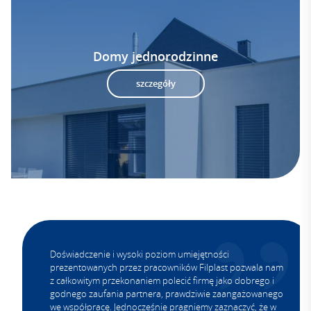
Domy jednorodzinne
szczegóły
Doświadczenie i wysoki poziom umiejętności
prezentowanych przez pracowników Filplast pozwala nam
z całkowitym przekonaniem polecić firmę jako dobrego i
godnego zaufania partnera, prawdziwie zaangażowanego
we współpracę. Jednocześnie pragniemy zaznaczyć, że w