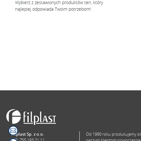
Wybierz z zestawionych produktów ten, który
najlepiej odpowiada Twoim potrzebom!
Filplast Sp. z o.o.
Od 1990 roku produkujemy okn
NIP: 755 193 21 11
naszym klientom nowoczesne 