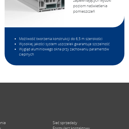
zapewniających wysoki
poziom naświetlenia
pomieszczeń
Możliwość tworzenia konstrukcji do 6,5 m szerokości
Wysokiej jakości system uszczelek gwarantuje szczelność
Wygląd aluminiowego okna przy zachowaniu paramentów
cieplnych
enia
Sieć sprzedaży
y
Formularz kontaktowy