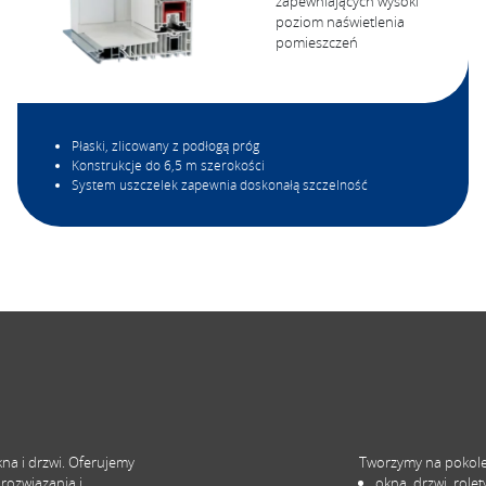
zapewniających wysoki
poziom naświetlenia
pomieszczeń
Płaski, zlicowany z podłogą próg
Konstrukcje do 6,5 m szerokości
System uszczelek zapewnia doskonałą szczelność
a i drzwi. Oferujemy
Tworzymy na pokol
rozwiązania i
okna, drzwi, rolet