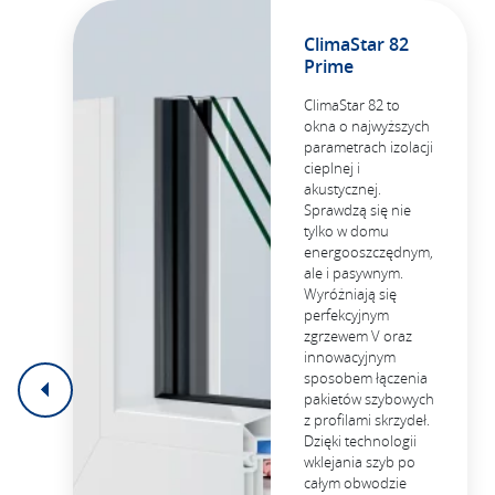
ClimaStar 82
Prime
ClimaStar 82 to
okna o najwyższych
parametrach izolacji
cieplnej i
akustycznej.
Sprawdzą się nie
tylko w domu
energooszczędnym,
ale i pasywnym.
Wyróżniają się
perfekcyjnym
zgrzewem V oraz
innowacyjnym
sposobem łączenia
pakietów szybowych
z profilami skrzydeł.
Dzięki technologii
wklejania szyb po
całym obwodzie