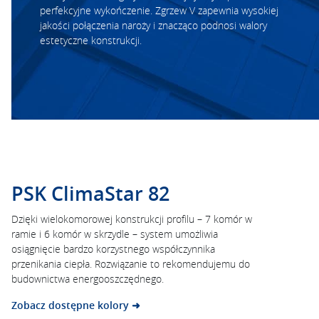
perfekcyjne wykończenie. Zgrzew V zapewnia wysokiej
jakości połączenia naroży i znacząco podnosi walory
estetyczne konstrukcji.
PSK ClimaStar 82
Dzięki wielokomorowej konstrukcji profilu – 7 komór w
ramie i 6 komór w skrzydle – system umożliwia
osiągnięcie bardzo korzystnego współczynnika
przenikania ciepła. Rozwiązanie to rekomendujemu do
budownictwa energooszczędnego.
Zobacz dostępne kolory ➜