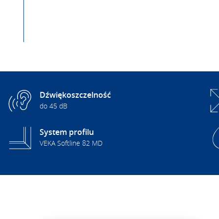
Dźwiękoszczelność
do 45 dB
System profilu
VEKA Softline 82 MD