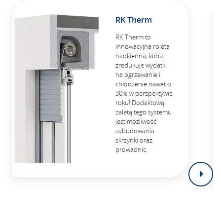
RK Therm
RK Therm to
innowacyjna roleta
naokienna, która
zredukuje wydatki
na ogrzewanie i
chłodzenie nawet o
30% w perspektywie
roku! Dodaktową
zaletą tego systemu
jest możliwość
zabudowania
skrzynki oraz
prowadnic.