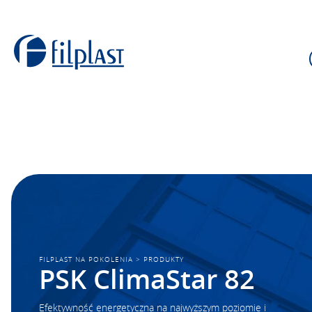
FILPLAST NA POKOLENIA
>
PRODUKTY
PSK ClimaStar 82
Efektywność energetyczna na najwyższym poziomie i