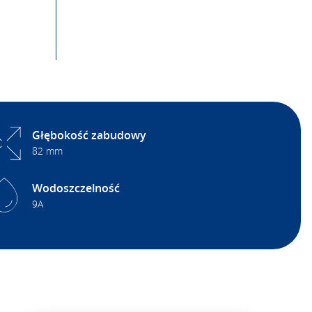
Głębokość zabudowy
82 mm
Wodoszczelność
9A