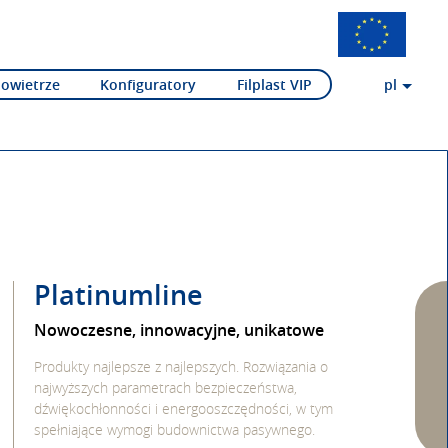
Powietrze
Konfiguratory
Filplast VIP
pl
Platinumline
Nowoczesne, innowacyjne, unikatowe
Produkty najlepsze z najlepszych. Rozwiązania o
najwyższych parametrach bezpieczeństwa,
dźwiękochłonności i energooszczędności, w tym
spełniające wymogi budownictwa pasywnego.